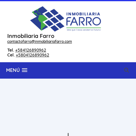
Inmobiliaria Farro
contactofarro@inmobiliariafarro.com
Tel.
+584126890962
Cel.
+5804126890962
MENÚ