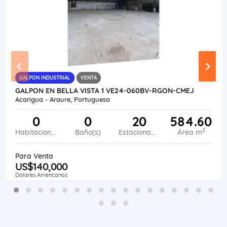
GALPON INDUSTRIAL
VENTA
GALPON EN BELLA VISTA 1 VE24-060BV-RGON-CMEJ
Acarigua - Araure, Portuguesa
0
0
20
584.60
2
Habitaciones
Baño(s)
Estacionamiento
Área m
Para Venta
US$140,000
Dólares Americanos