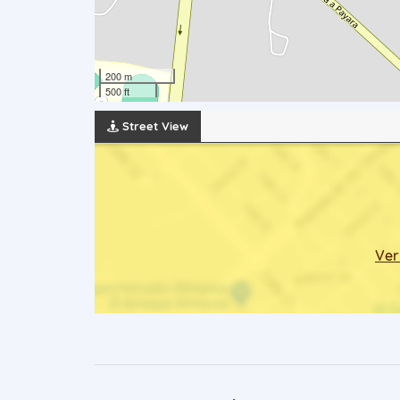
200 m
500 ft
Street View
Ver