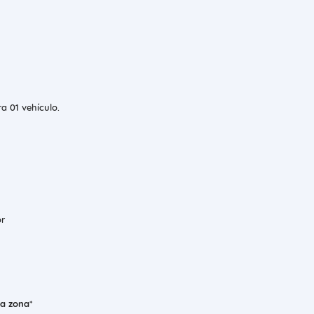
a 01 vehículo.
r
la zona
*