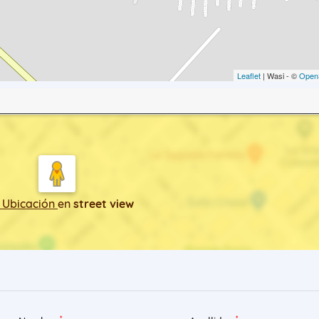
Leaflet
| Wasi - ©
Open
 Ubicación
en
street view
*
*