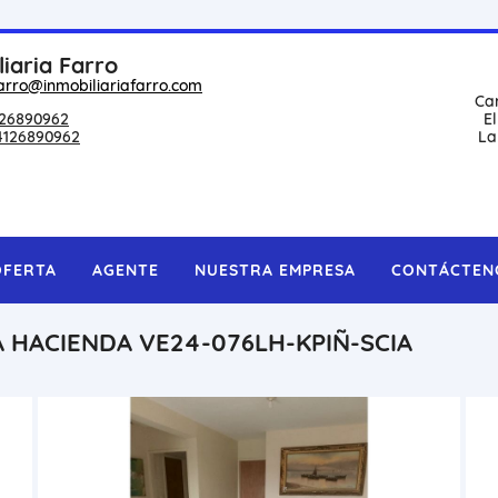
liaria Farro
arro@inmobiliariafarro.com
Ca
26890962
E
4126890962
La
OFERTA
AGENTE
NUESTRA EMPRESA
CONTÁCTEN
A HACIENDA VE24-076LH-KPIÑ-SCIA