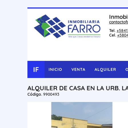
Inmobi
contactof
Tel.
+5841
Cel.
+580
IF
INICIO
VENTA
ALQUILER
ALQUILER DE CASA EN LA URB. L
Código.
9900493