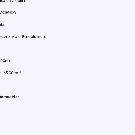
asa en Alquiler
HACIENDA
le:
aure, via a Barquisimeto.
8,00mt²
n: 65,00 mt²
l inmueble
*