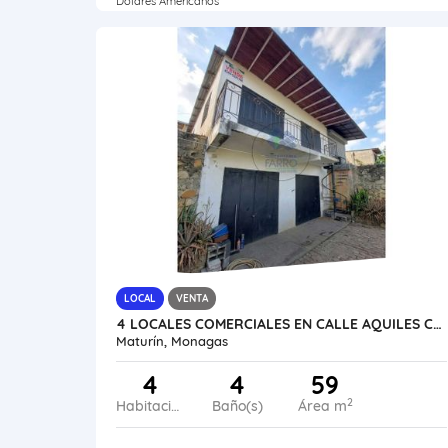
Dólares Americanos
LOCAL
VENTA
4 LOCALES COMERCIALES EN CALLE AQUILES CEDEÑO TIPURO VE13-124ST-LFAJ
Maturín, Monagas
4
4
59
2
Habitaciones
Baño(s)
Área m