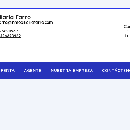
liaria Farro
arro@inmobiliariafarro.com
Ca
26890962
E
4126890962
La
OFERTA
AGENTE
NUESTRA EMPRESA
CONTÁCTEN