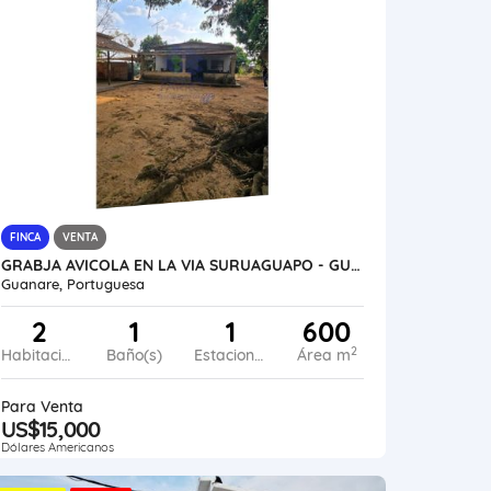
FINCA
VENTA
GRABJA AVICOLA EN LA VIA SURUAGUAPO - GUANARE VE21-116CM-MRAM
Guanare, Portuguesa
2
1
1
600
2
Habitaciones
Baño(s)
Estacionamiento
Área m
Para Venta
US$15,000
Dólares Americanos