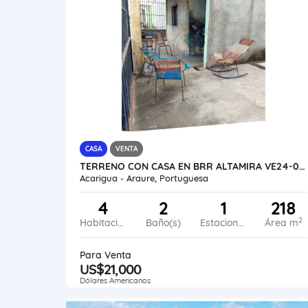
CASA
VENTA
TERRENO CON CASA EN BRR ALTAMIRA VE24-034BA-LLIN
Acarigua - Araure, Portuguesa
4
2
1
218
2
Habitaciones
Baño(s)
Estacionamiento
Área m
Para Venta
US$21,000
Dólares Americanos