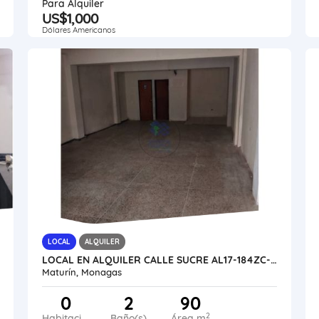
Para Alquiler
US$1,000
Dólares Americanos
LOCAL
ALQUILER
LOCAL EN ALQUILER CALLE SUCRE AL17-184ZC-GGAR
Maturín, Monagas
0
2
90
2
Habitaciones
Baño(s)
Área m