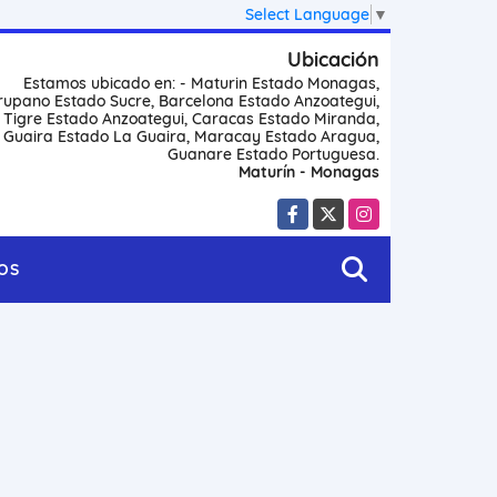
Select Language
▼
Ubicación
Estamos ubicado en: - Maturin Estado Monagas,
rupano Estado Sucre, Barcelona Estado Anzoategui,
l Tigre Estado Anzoategui, Caracas Estado Miranda,
 Guaira Estado La Guaira, Maracay Estado Aragua,
Guanare Estado Portuguesa.
Maturín - Monagas
Facebook
X
Instagram
OS