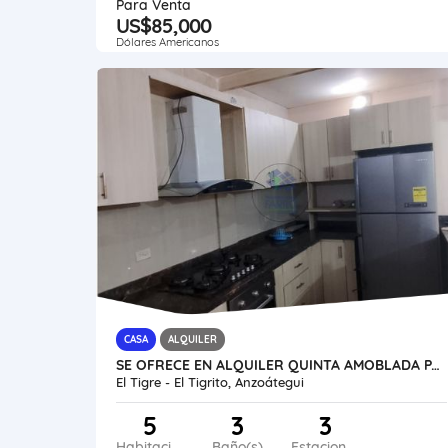
Para Venta
US$85,000
Dólares Americanos
CASA
ALQUILER
SE OFRECE EN ALQUILER QUINTA AMOBLADA PARIAGUAN VE45-262PGUN-JHER
El Tigre - El Tigrito, Anzoátegui
5
3
3
Habitaciones
Baño(s)
Estacionamiento