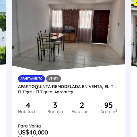
APARTAMENTO
VENTA
APARTOQUINTA REMODELADA EN VENTA, EL TIGRE VE53-0057-SMED
El Tigre - El Tigrito, Anzoátegui
4
3
2
95
2
Habitaciones
Baño(s)
Estacionamiento
Área m
Para Venta
US$40,000