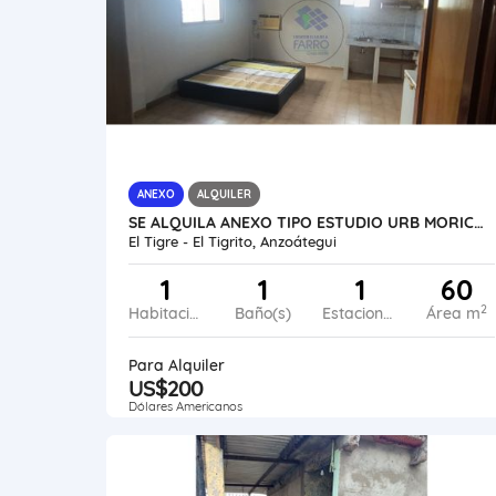
ANEXO
ALQUILER
SE ALQUILA ANEXO TIPO ESTUDIO URB MORICHAL VE45-217ET-HPER
El Tigre - El Tigrito, Anzoátegui
1
1
1
60
2
Habitaciones
Baño(s)
Estacionamiento
Área m
Para Alquiler
US$200
Dólares Americanos