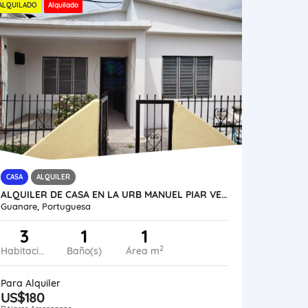
ALQUILADO
Alquilado
CASA
ALQUILER
ALQUILER DE CASA EN LA URB MANUEL PIAR VE21-301MP-AMEN
Guanare, Portuguesa
3
1
1
2
Habitaciones
Baño(s)
Área m
Para Alquiler
US$180