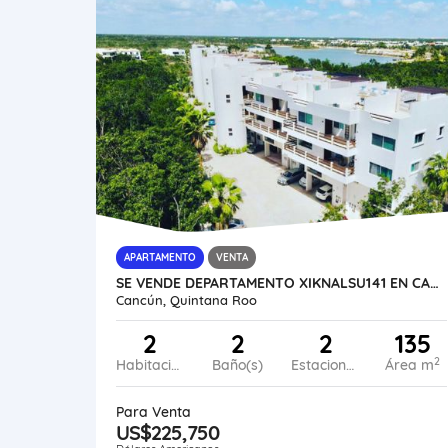
APARTAMENTO
VENTA
SE VENDE DEPARTAMENTO XIKNALSU141 EN CANCÚN MÉXICO VE02-415MEX-CO
Cancún, Quintana Roo
2
2
2
135
2
Habitaciones
Baño(s)
Estacionamiento
Área m
Para Venta
US$225,750