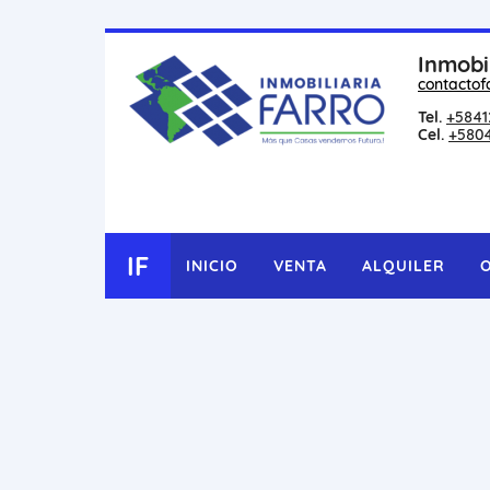
Inmobi
contactof
Tel.
+5841
Cel.
+580
IF
INICIO
VENTA
ALQUILER