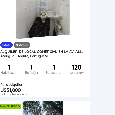
LOCAL
ALQUILER
ALQUILER DE LOCAL COMERCIAL EN LA AV. ALIANZA VE24-004AA-MRAM
Acarigua - Araure, Portuguesa
1
1
1
120
2
Habitaciones
Baño(s)
Estacionamiento
Área m
Para Alquiler
US$1,000
Dólares Americanos
BAJA DE PRECIO