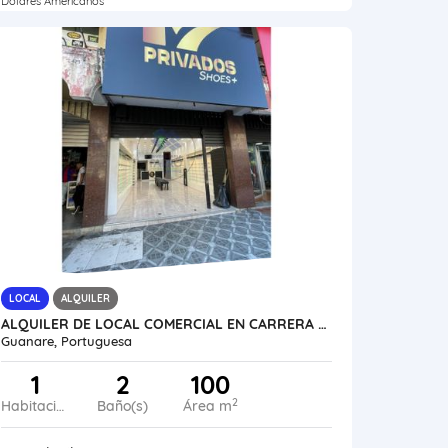
Dólares Americanos
LOCAL
ALQUILER
ALQUILER DE LOCAL COMERCIAL EN CARRERA 5 ENTRE 9 Y 10 VE21-291CC-JFAK
Guanare, Portuguesa
1
2
100
2
Habitaciones
Baño(s)
Área m