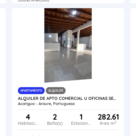
Dólares Americanos
APARTAMENTO
ALQUILER
ALQUILER DE APTO COMERCIAL U OFICINAS SECTOR CENTRO VE24-071SC-RGON
Acarigua - Araure, Portuguesa
4
2
1
282.61
2
Habitaciones
Baño(s)
Estacionamiento
Área m