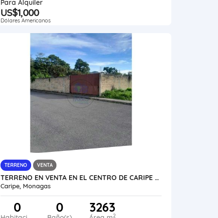
Para Alquiler
US$1,000
Dólares Americanos
TERRENO
VENTA
TERRENO EN VENTA EN EL CENTRO DE CARIPE EDO. MONAGAS VE13-086CAR-MDAR
Caripe, Monagas
0
0
3263
2
Habitaciones
Baño(s)
Área m