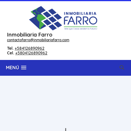
Inmobiliaria Farro
contactofarro@inmobiliariafarro.com
Tel.
+584126890962
Cel.
+5804126890962
MENÚ