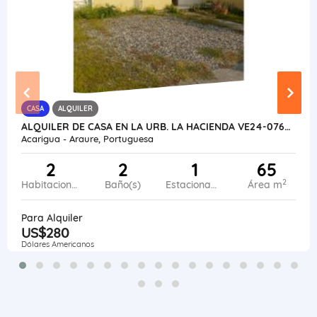
CASA
ALQUILER
ALQUILER DE CASA EN LA URB. LA HACIENDA VE24-076LH-KPIÑ-SCIA
Acarigua - Araure, Portuguesa
2
2
1
65
2
Habitaciones
Baño(s)
Estacionamiento
Área m
Para Alquiler
US$280
Dólares Americanos