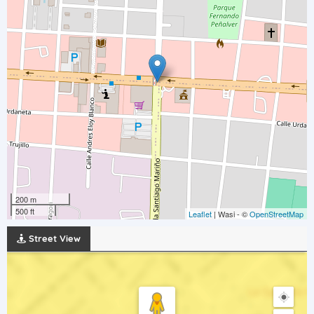
200 m
500 ft
Leaflet
| Wasi - ©
OpenStreetMap
Street View