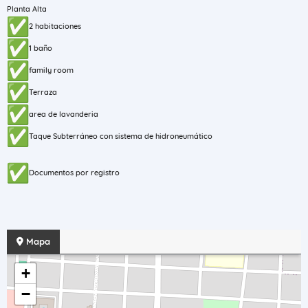
Planta Alta
2 habitaciones
1 baño
family room
Terraza
area de lavanderia
Taque Subterráneo con sistema de hidroneumático
Documentos por registro
Mapa
+
−