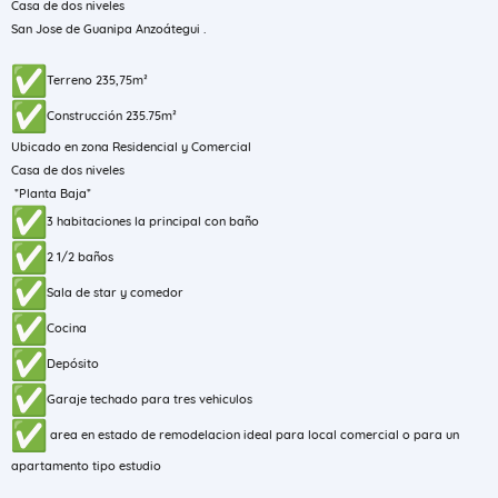
Casa de dos niveles
San Jose de Guanipa Anzoátegui .
Terreno 235,75m²
Construcción 235.75m²
Ubicado en zona Residencial y Comercial
Casa de dos niveles
*Planta Baja*
3 habitaciones la principal con baño
2 1/2 baños
Sala de star y comedor
Cocina
Depósito
Garaje techado para tres vehiculos
area en estado de remodelacion ideal para local comercial o para un
apartamento tipo estudio