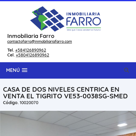
Inmobiliaria Farro
contactofarro@inmobiliariafarro.com
Tel.
+584126890962
Cel.
+5804126890962
MENÚ
CASA DE DOS NIVELES CENTRICA EN
VENTA EL TIGRITO VE53-0038SG-SMED
Código.
10020070