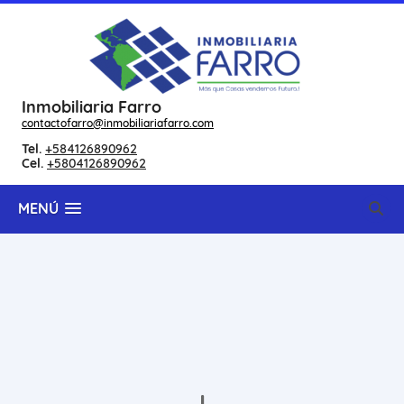
Inmobiliaria Farro
contactofarro@inmobiliariafarro.com
Tel.
+584126890962
Cel.
+5804126890962
MENÚ