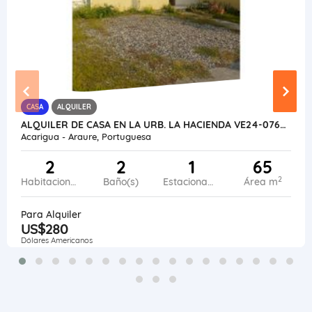
CASA
ALQUILER
ALQUILER DE CASA EN LA URB. LA HACIENDA VE24-076LH-KPIÑ-SCIA
Acarigua - Araure, Portuguesa
2
2
1
65
2
Habitaciones
Baño(s)
Estacionamiento
Área m
Para Alquiler
US$280
Dólares Americanos