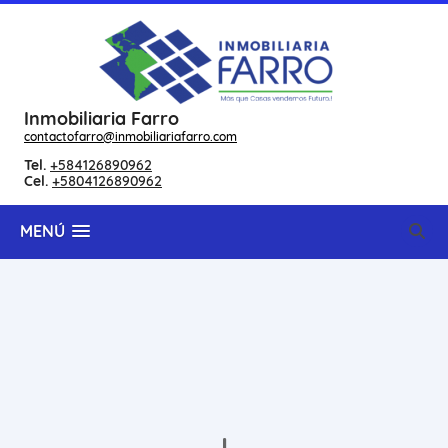
Inmobiliaria Farro
contactofarro@inmobiliariafarro.com
Tel.
+584126890962
Cel.
+5804126890962
MENÚ