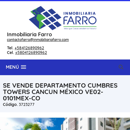
Inmobiliaria Farro
contactofarro@inmobiliariafarro.com
Tel.
+584126890962
Cel.
+5804126890962
MENÚ
SE VENDE DEPARTAMENTO CUMBRES
TOWERS CANCUN MÉXICO VE02-
0101MEX-CO
Código.
3723277