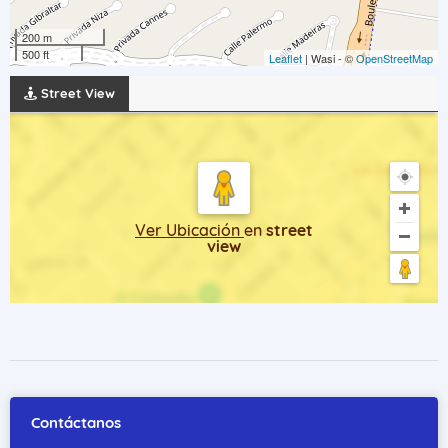
200 m
500 ft
Leaflet
| Wasi - ©
OpenStreetMap
Street View
Ver Ubicación
en
street
view
Contáctanos