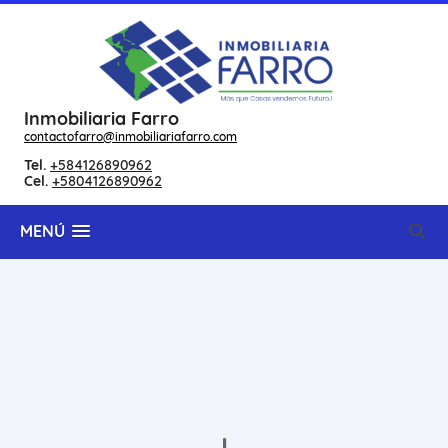
Inmobiliaria Farro
contactofarro@inmobiliariafarro.com
Tel.
+584126890962
Cel.
+5804126890962
MENÚ