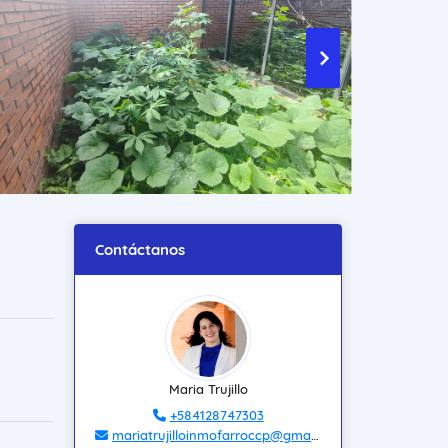
Contáctanos
Maria Trujillo
+584128747303
mariatrujilloinmofarroccp@gmail.com