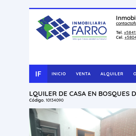
Inmobi
contactof
Tel.
+5841
Cel.
+580
IF
INICIO
VENTA
ALQUILER
LQUILER DE CASA EN BOSQUES D
Código.
10134090