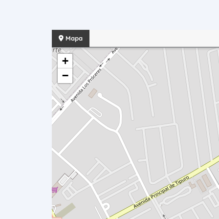
Mapa
+
−