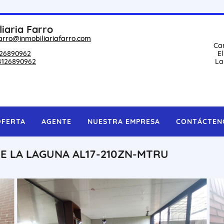
liaria Farro
arro@inmobiliariafarro.com
Ca
26890962
E
4126890962
La
OFERTA
AGENTE
NUESTRA EMPRESA
CONTÁCTEN
E LA LAGUNA AL17-210ZN-MTRU