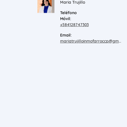
Maria Trujillo
Teléfono
Móvil:
+584128747303
Email:
mariatrujilloinmofarroccp@gmail.com