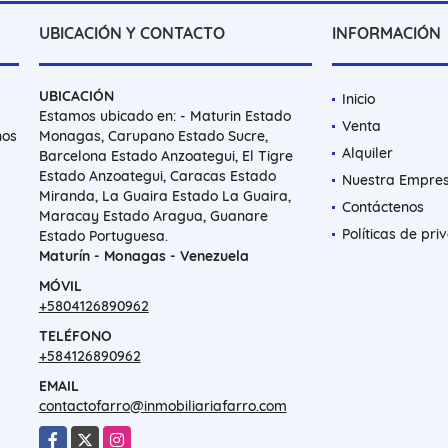
UBICACIÓN Y CONTACTO
INFORMACIÓN
UBICACIÓN
Inicio
Estamos ubicado en: - Maturin Estado
Venta
nos
Monagas, Carupano Estado Sucre,
Alquiler
Barcelona Estado Anzoategui, El Tigre
Estado Anzoategui, Caracas Estado
Nuestra Empre
Miranda, La Guaira Estado La Guaira,
Contáctenos
Maracay Estado Aragua, Guanare
Políticas de pri
Estado Portuguesa.
Maturín - Monagas - Venezuela
MÓVIL
+5804126890962
TELÉFONO
+584126890962
EMAIL
contactofarro@inmobiliariafarro.com
Facebook
X
Instagram