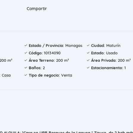
Compartir
Estado / Provincia:
Monagas
Ciudad:
Maturín
Código:
10134090
Estado:
Usado
200 m²
Área Terreno:
200 m²
Área Privada:
200 m²
Baños:
2
Estacionamiento:
1
:
Casa
Tipo de negocio:
Venta
 ALQUILA: *Casa en URB Bosques de la Laguna,* Tipuro, de 2 hab má