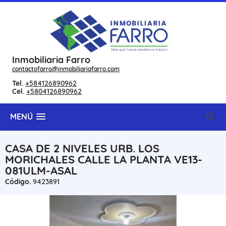
Inmobiliaria Farro
contactofarro@inmobiliariafarro.com
Tel.
+584126890962
Cel.
+5804126890962
MENÚ
CASA DE 2 NIVELES URB. LOS
MORICHALES CALLE LA PLANTA VE13-
081ULM-ASAL
Código.
9423891