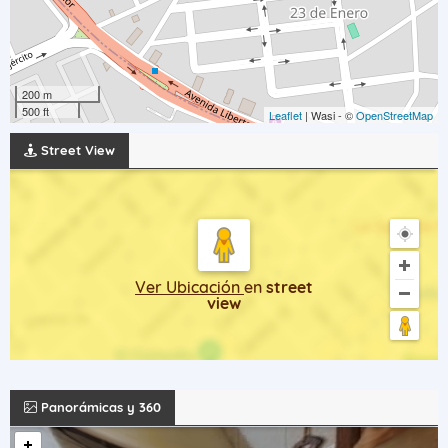
200 m
500 ft
Leaflet
| Wasi - ©
OpenStreetMap
Street View
Ver Ubicación
en
street
view
Panorámicas y 360