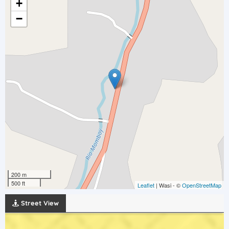
+
−
200 m
500 ft
Leaflet
| Wasi - ©
OpenStreetMap
Street View