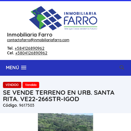
Inmobiliaria Farro
contactofarro@inmobiliariafarro.com
Tel.
+584126890962
Cel.
+5804126890962
MENÚ
VENDIDO
Vendido
SE VENDE TERRENO EN URB. SANTA
RITA. VE22-266STR-IGOD
Código.
9617503