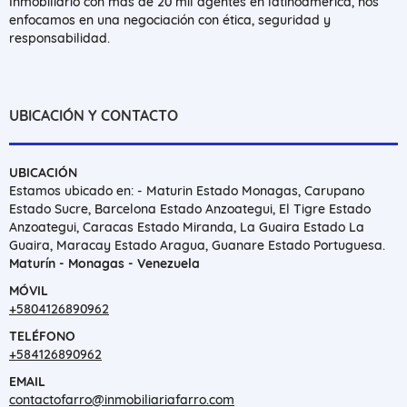
Inmobiliario con mas de 20 mil agentes en latinoamerica, nos
enfocamos en una negociación con ética, seguridad y
responsabilidad.
UBICACIÓN Y CONTACTO
UBICACIÓN
Estamos ubicado en: - Maturin Estado Monagas, Carupano
Estado Sucre, Barcelona Estado Anzoategui, El Tigre Estado
Anzoategui, Caracas Estado Miranda, La Guaira Estado La
Guaira, Maracay Estado Aragua, Guanare Estado Portuguesa.
Maturín - Monagas - Venezuela
MÓVIL
+5804126890962
TELÉFONO
+584126890962
EMAIL
contactofarro@inmobiliariafarro.com