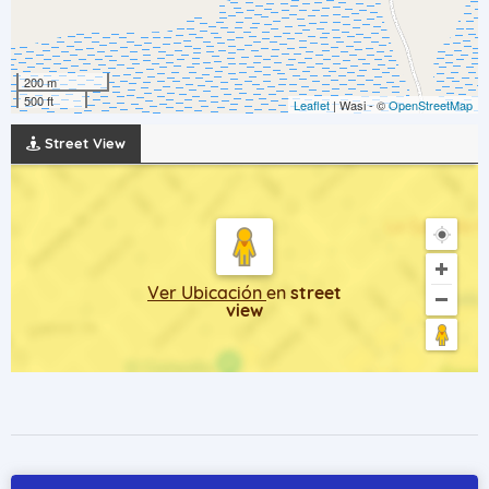
200 m
500 ft
Leaflet
| Wasi - ©
OpenStreetMap
Street View
Ver Ubicación
en
street
view