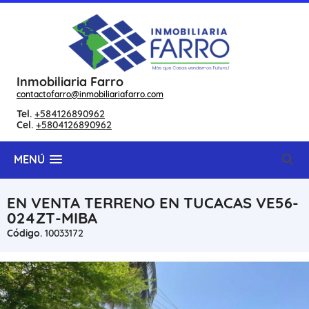
Inmobiliaria Farro
contactofarro@inmobiliariafarro.com
Tel.
+584126890962
Cel.
+5804126890962
MENÚ
EN VENTA TERRENO EN TUCACAS VE56-
024ZT-MIBA
Código.
10033172