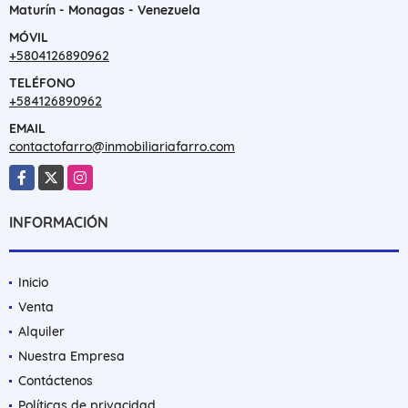
Maturín - Monagas - Venezuela
MÓVIL
+5804126890962
TELÉFONO
+584126890962
EMAIL
contactofarro@inmobiliariafarro.com
Facebook
X
Instagram
INFORMACIÓN
Inicio
Venta
Alquiler
Nuestra Empresa
Contáctenos
Políticas de privacidad