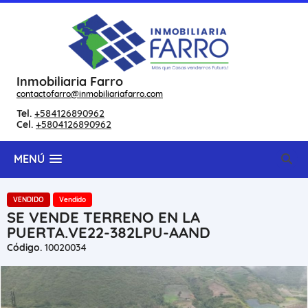
Inmobiliaria Farro
contactofarro@inmobiliariafarro.com
Tel.
+584126890962
Cel.
+5804126890962
MENÚ
VENDIDO
Vendido
SE VENDE TERRENO EN LA
PUERTA.VE22-382LPU-AAND
Código.
10020034