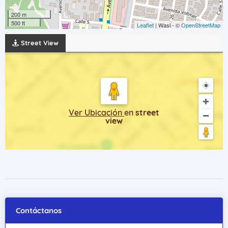
200 m
500 ft
Leaflet
| Wasi - ©
OpenStreetMap
Street View
Ver Ubicación
en
street
view
Contáctanos