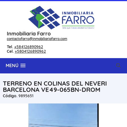
Inmobiliaria Farro
contactofarro@inmobiliariafarro.com
Tel.
+584126890962
Cel.
+5804126890962
MENÚ
TERRENO EN COLINAS DEL NEVERI
BARCELONA VE49-065BN-DROM
Código.
9895651