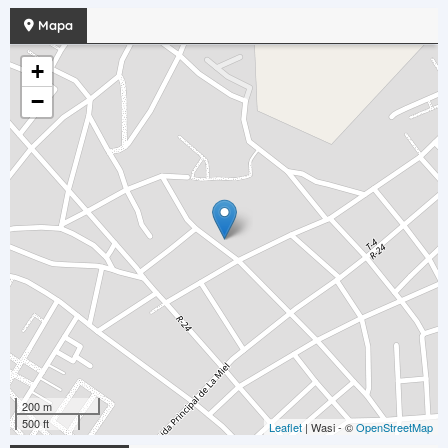
Mapa
+
−
200 m
500 ft
Leaflet
| Wasi - ©
OpenStreetMap