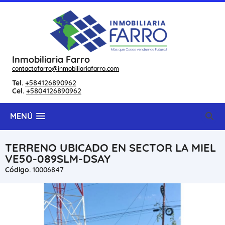
Inmobiliaria Farro
contactofarro@inmobiliariafarro.com
Tel.
+584126890962
Cel.
+5804126890962
MENÚ
TERRENO UBICADO EN SECTOR LA MIEL
VE50-089SLM-DSAY
Código.
10006847