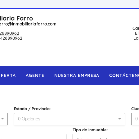
liaria Farro
arro@inmobiliariafarro.com
Ca
26890962
E
4126890962
La
OFERTA
AGENTE
NUESTRA EMPRESA
CONTÁCTEN
Estado / Provincia:
Ciu
0 Opciones
0
Tipo de inmueble: