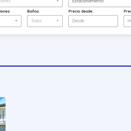
iones
Estacionamiento
iones:
Baños:
Precio desde:
Pre
s
Todos