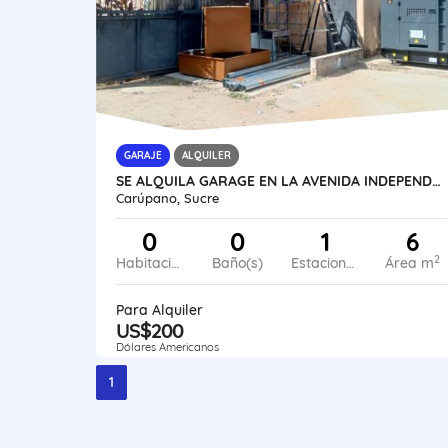
GARAJE
ALQUILER
SE ALQUILA GARAGE EN LA AVENIDA INDEPENDENCIA AL10-439CI-RGON
Carúpano, Sucre
0
0
1
6
2
Habitaciones
Baño(s)
Estacionamiento
Área m
Para Alquiler
US$200
Dólares Americanos
1