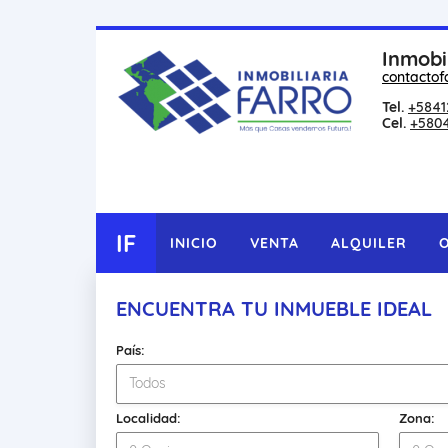
Inmobi
contactof
Tel.
+5841
Cel.
+580
IF
INICIO
VENTA
ALQUILER
ENCUENTRA TU INMUEBLE IDEAL
País:
Todos
Localidad:
Zona: