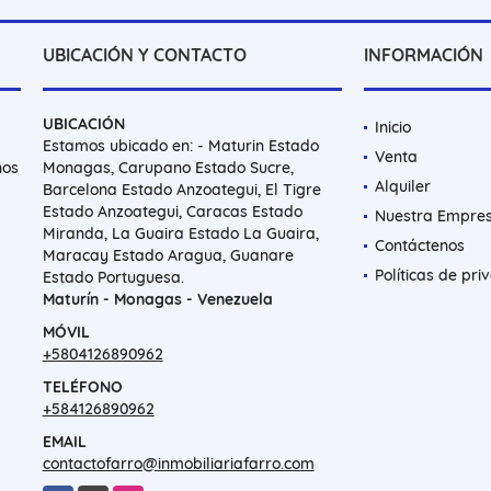
UBICACIÓN Y CONTACTO
INFORMACIÓN
UBICACIÓN
Inicio
Estamos ubicado en: - Maturin Estado
Venta
nos
Monagas, Carupano Estado Sucre,
Alquiler
Barcelona Estado Anzoategui, El Tigre
Estado Anzoategui, Caracas Estado
Nuestra Empre
Miranda, La Guaira Estado La Guaira,
Contáctenos
Maracay Estado Aragua, Guanare
Políticas de pri
Estado Portuguesa.
Maturín - Monagas - Venezuela
MÓVIL
+5804126890962
TELÉFONO
+584126890962
EMAIL
contactofarro@inmobiliariafarro.com