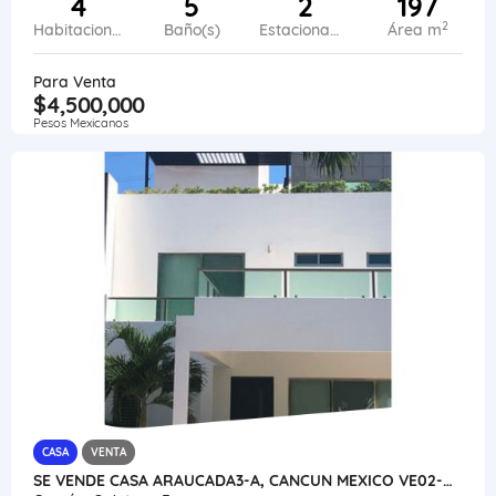
4
5
2
197
2
Habitaciones
Baño(s)
Estacionamiento
Área m
Para Venta
$4,500,000
Pesos Mexicanos
CASA
VENTA
SE VENDE CASA ARAUCADA3-A, CANCUN MEXICO VE02-400MEX-CO