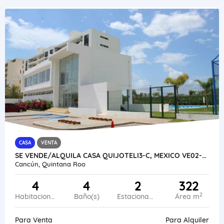
CASA
VENTA
SE VENDE/ALQUILA CASA QUIJOTELI3-C, MEXICO VE02-383MEX-CO
Cancún, Quintana Roo
4
4
2
322
2
Habitaciones
Baño(s)
Estacionamiento
Área m
Para Venta
Para Alquiler