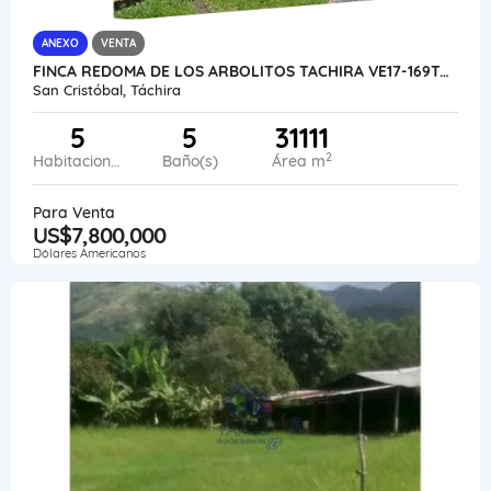
ANEXO
VENTA
FINCA REDOMA DE LOS ARBOLITOS TACHIRA VE17-169TACH-CSOL
San Cristóbal, Táchira
5
5
31111
2
Habitaciones
Baño(s)
Área m
Para Venta
US$7,800,000
Dólares Americanos