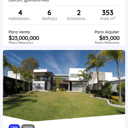
4
6
2
353
2
Habitaciones
Baño(s)
Estacionamiento
Área m
Para Venta
Para Alquiler
$23,000,000
$85,000
Pesos Mexicanos
Pesos Mexicanos
CASA
VENTA