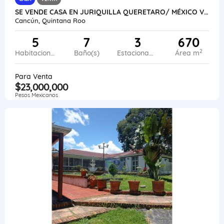
SE VENDE CASA EN JURIQUILLA QUERETARO/ MÉXICO VE02-237MEX-CO
Cancún, Quintana Roo
5
7
3
670
2
Habitaciones
Baño(s)
Estacionamiento
Área m
Para Venta
$23,000,000
Pesos Mexicanos