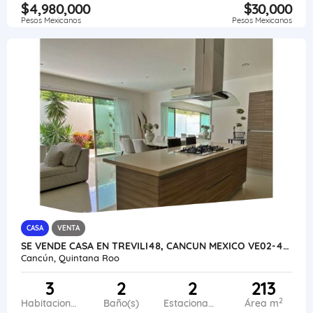
$4,980,000
$30,000
Pesos Mexicanos
Pesos Mexicanos
CASA
VENTA
SE VENDE CASA EN TREVILI48, CANCUN MEXICO VE02-403MEX-CO
Cancún, Quintana Roo
3
2
2
213
2
Habitaciones
Baño(s)
Estacionamiento
Área m