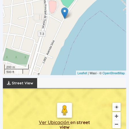
200 m
500 ft
Leaflet
| Wasi - ©
OpenStreetMap
Street View
Ver Ubicación
en
street
view