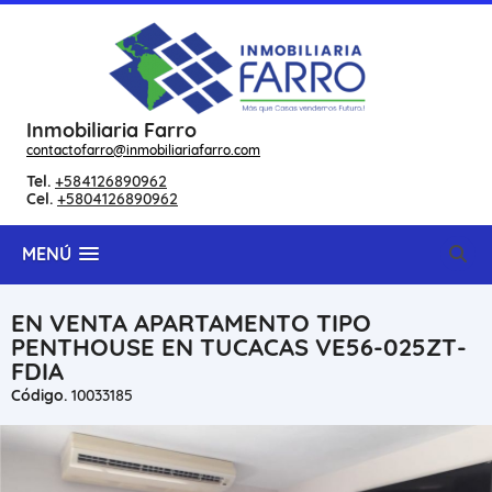
Inmobiliaria Farro
contactofarro@inmobiliariafarro.com
Tel.
+584126890962
Cel.
+5804126890962
MENÚ
EN VENTA APARTAMENTO TIPO
PENTHOUSE EN TUCACAS VE56-025ZT-
FDIA
Código.
10033185