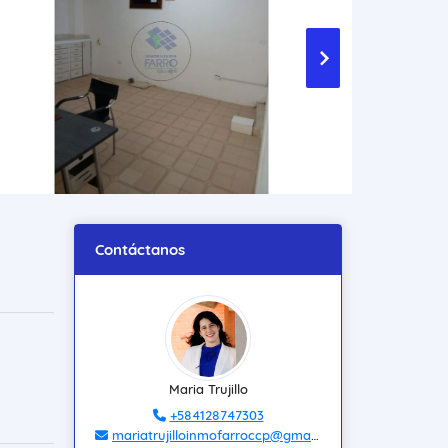
Contáctanos
Maria Trujillo
+584128747303
mariatrujilloinmofarroccp@gmail.com