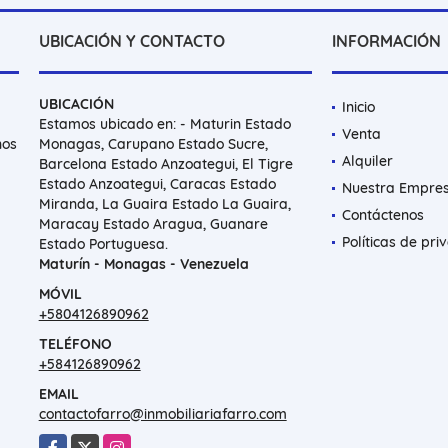
UBICACIÓN Y CONTACTO
INFORMACIÓN
UBICACIÓN
Inicio
Estamos ubicado en: - Maturin Estado
Venta
nos
Monagas, Carupano Estado Sucre,
Alquiler
Barcelona Estado Anzoategui, El Tigre
Estado Anzoategui, Caracas Estado
Nuestra Empre
Miranda, La Guaira Estado La Guaira,
Contáctenos
Maracay Estado Aragua, Guanare
Políticas de pri
Estado Portuguesa.
Maturín - Monagas - Venezuela
MÓVIL
+5804126890962
TELÉFONO
+584126890962
EMAIL
contactofarro@inmobiliariafarro.com
Facebook
X
Instagram