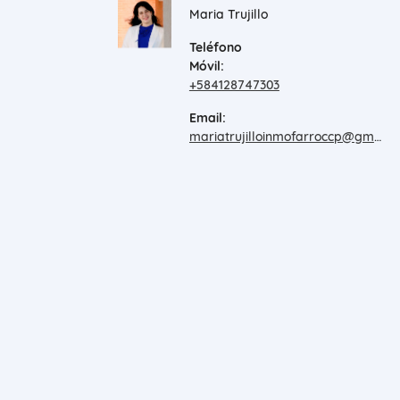
Maria Trujillo
Teléfono
Móvil:
+584128747303
Email:
mariatrujilloinmofarroccp@gmail.com