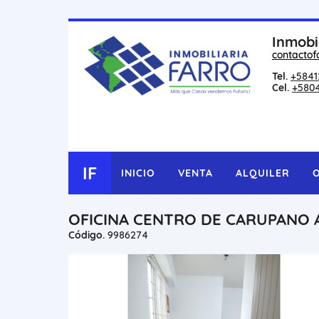
Inmobi
contactof
Tel.
+5841
Cel.
+580
IF
INICIO
VENTA
ALQUILER
OFICINA CENTRO DE CARUPANO 
Código.
9986274