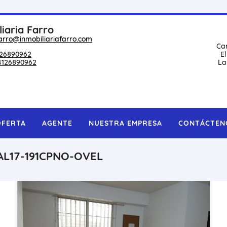
liaria Farro
arro@inmobiliariafarro.com
Ca
26890962
E
4126890962
La
OFERTA
AGENTE
NUESTRA EMPRESA
CONTÁCTEN
AL17-191CPNO-OVEL