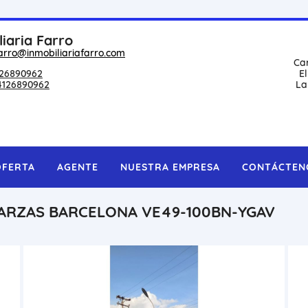
liaria Farro
arro@inmobiliariafarro.com
Ca
26890962
E
4126890962
La
OFERTA
AGENTE
NUESTRA EMPRESA
CONTÁCTEN
 GARZAS BARCELONA VE49-100BN-YGAV