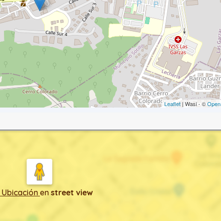
Leaflet
| Wasi - ©
Open
 Ubicación
en
street view