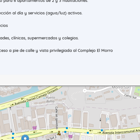
to para 6 apartamentos de 2 y 3 habitaciones.
cción al día y servicios (agua/luz) activos.
icios
dades, clínicas, supermercados y colegios.
ceso a pie de calle y vista privilegiada al Complejo El Morro