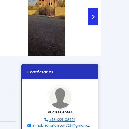
Contáctanos
Audri Fuentes
+584221108726
inmobiliariafarroaf726@gmail.com