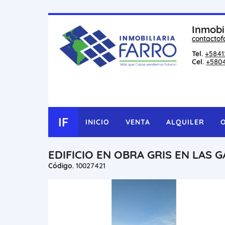
Inmobi
contactof
Tel.
+5841
Cel.
+580
IF
INICIO
VENTA
ALQUILER
EDIFICIO EN OBRA GRIS EN LAS
Código.
10027421