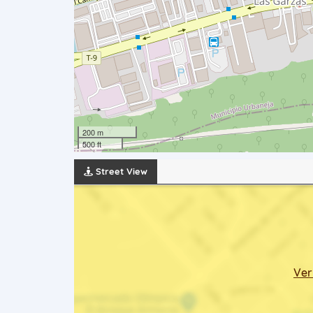
200 m
500 ft
Street View
Ver