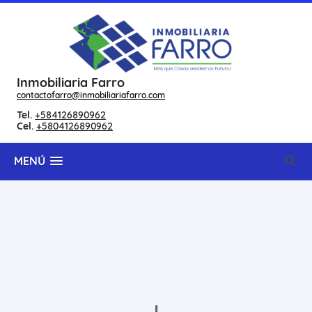
Inmobiliaria Farro
contactofarro@inmobiliariafarro.com
Tel.
+584126890962
Cel.
+5804126890962
MENÚ