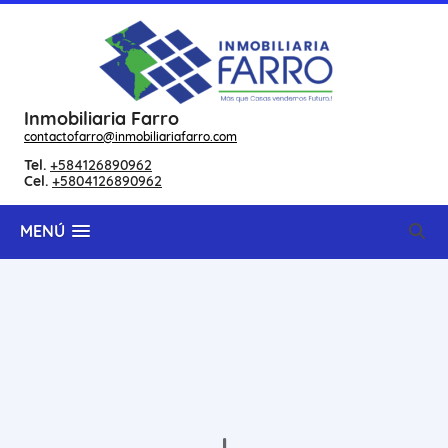
Inmobiliaria Farro
contactofarro@inmobiliariafarro.com
Tel.
+584126890962
Cel.
+5804126890962
MENÚ