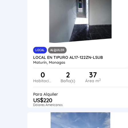
LOCAL
ALQUILER
LOCAL EN TIPURO AL17-122ZN-LSUB
Maturín, Monagas
0
2
37
2
Habitaciones
Baño(s)
Área m
Para Alquiler
US$220
Dólares Americanos