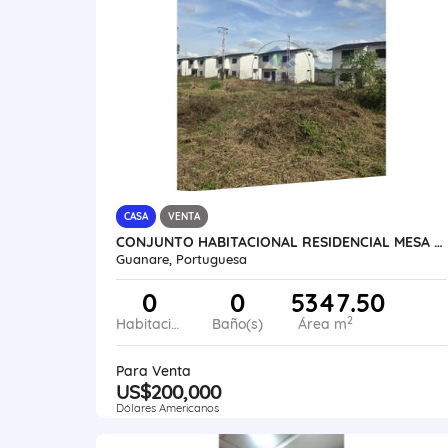
CASA
VENTA
CONJUNTO HABITACIONAL RESIDENCIAL MESA DE CAVACAS VE21-272MC-MOLI-EHID
Guanare, Portuguesa
0
0
5347.50
2
Habitaciones
Baño(s)
Área m
Para Venta
US$200,000
Dólares Americanos