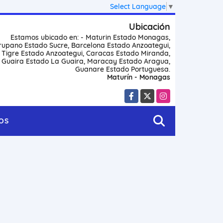
Select Language
▼
Ubicación
Estamos ubicado en: - Maturin Estado Monagas,
rupano Estado Sucre, Barcelona Estado Anzoategui,
l Tigre Estado Anzoategui, Caracas Estado Miranda,
 Guaira Estado La Guaira, Maracay Estado Aragua,
Guanare Estado Portuguesa.
Maturín - Monagas
Facebook
X
Instagram
OS