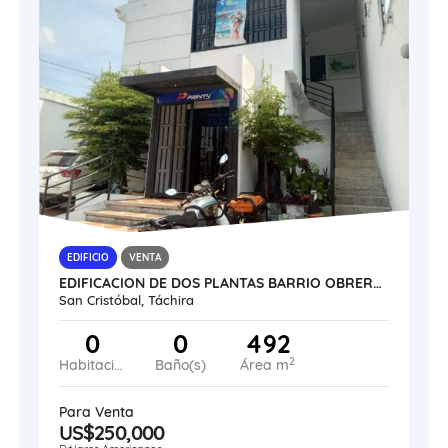
EDIFICIO
VENTA
EDIFICACION DE DOS PLANTAS BARRIO OBRERO TACHIRA VE17-168TACH-CSOL
San Cristóbal, Táchira
0
0
492
2
Habitaciones
Baño(s)
Área m
Para Venta
US$250,000