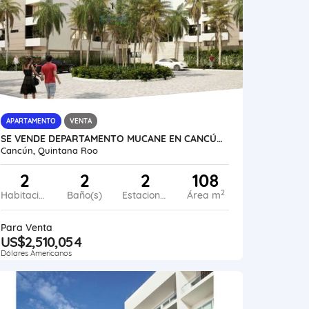
APARTAMENTO
VENTA
SE VENDE DEPARTAMENTO MUCANE EN CANCÚN MÉXICO VE02-480MEX-CO
Cancún, Quintana Roo
2
2
2
108
2
Habitaciones
Baño(s)
Estacionamiento
Área m
Para Venta
US$2,510,054
Dólares Americanos