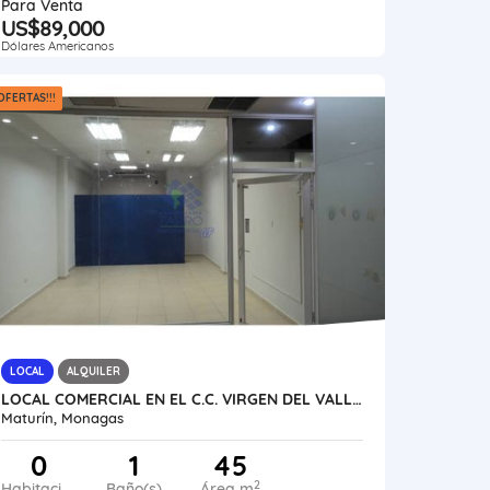
Para Venta
US$89,000
Dólares Americanos
OFERTAS!!!
LOCAL
ALQUILER
LOCAL COMERCIAL EN EL C.C. VIRGEN DEL VALLE TIPURO AL13-036ST-ACOR
Maturín, Monagas
0
1
45
2
Habitaciones
Baño(s)
Área m