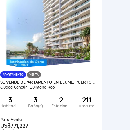
APARTAMENTO
VENTA
SE VENDE DEPARTAMENTO EN BLUME, PUERTO CANCUN MÉXICO VE02-088MEX-CO
Ciudad Cancún, Quintana Roo
3
3
2
211
2
Habitaciones
Baño(s)
Estacionamiento
Área m
Para Venta
US$771,227