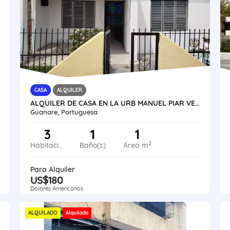
CASA
ALQUILER
ALQUILER DE CASA EN LA URB MANUEL PIAR VE21-301MP-AMEN
Guanare, Portuguesa
3
1
1
2
Habitaciones
Baño(s)
Área m
Para Alquiler
US$180
Dólares Americanos
ALQUILADO
Alquilado