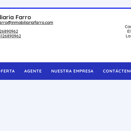
liaria Farro
arro@inmobiliariafarro.com
Ca
26890962
E
4126890962
La
OFERTA
AGENTE
NUESTRA EMPRESA
CONTÁCTEN