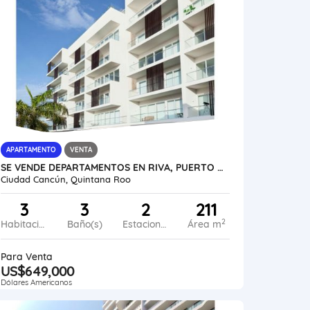
APARTAMENTO
VENTA
SE VENDE DEPARTAMENTOS EN RIVA, PUERTO CANCUN MÉXICO VE02-110MEX-CO
Ciudad Cancún, Quintana Roo
3
3
2
211
2
Habitaciones
Baño(s)
Estacionamiento
Área m
Para Venta
US$649,000
Dólares Americanos