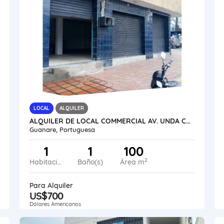
LOCAL
ALQUILER
ALQUILER DE LOCAL COMMERCIAL AV. UNDA CON CARRERA 6 VE21-271AU-JFAK
Guanare, Portuguesa
1
1
100
2
Habitaciones
Baño(s)
Área m
Para Alquiler
US$700
Dólares Americanos