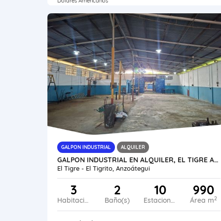
Dólares Americanos
GALPON INDUSTRIAL
ALQUILER
GALPON INDUSTRIAL EN ALQUILER, EL TIGRE AL53-0054-NBOL-DVTRI
El Tigre - El Tigrito, Anzoátegui
3
2
10
990
2
Habitaciones
Baño(s)
Estacionamiento
Área m