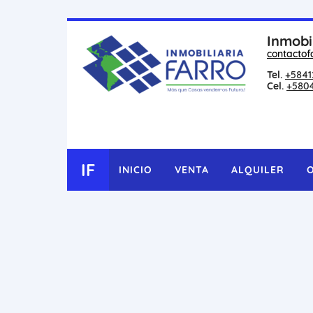
Inmobi
contactof
Tel.
+5841
Cel.
+580
IF
INICIO
VENTA
ALQUILER