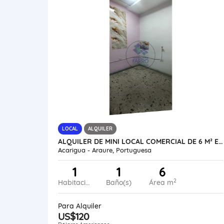
LOCAL
ALQUILER
ALQUILER DE MINI LOCAL COMERCIAL DE 6 M² EN AV ALIANZA VE24-022AA-LLIN
Acarigua - Araure, Portuguesa
1
1
6
2
Habitaciones
Baño(s)
Área m
Para Alquiler
US$120