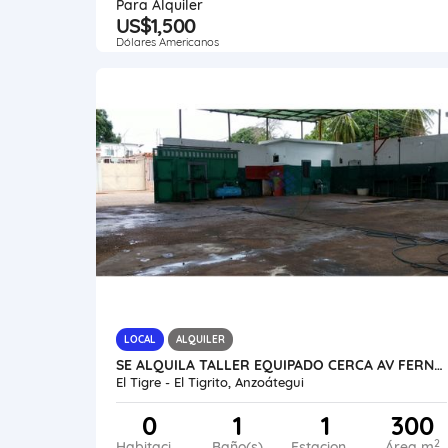
Para Alquiler
US$1,500
Dólares Americanos
LOCAL
ALQUILER
SE ALQUILA TALLER EQUIPADO CERCA AV FERNANDEZ PADILLA VE45-218SJG-LGUE
El Tigre - El Tigrito, Anzoátegui
0
1
1
300
2
Habitaciones
Baño(s)
Estacionamiento
Área m