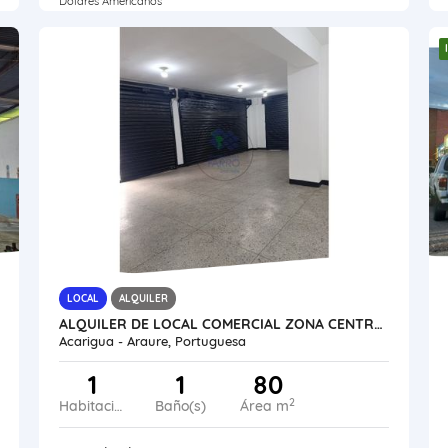
Dólares Americanos
LOCAL
ALQUILER
ALQUILER DE LOCAL COMERCIAL ZONA CENTRO AV 34 VE24-039ZC-OMED-GGUE
Acarigua - Araure, Portuguesa
1
1
80
2
Habitaciones
Baño(s)
Área m