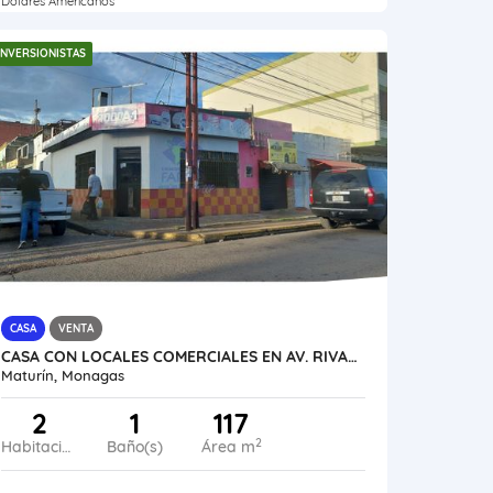
Dólares Americanos
INVERSIONISTAS
CASA
VENTA
CASA CON LOCALES COMERCIALES EN AV. RIVAS CON CALLE 7 VE13-054SC-YIDR
Maturín, Monagas
2
1
117
2
Habitaciones
Baño(s)
Área m