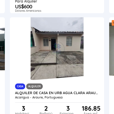
Para Alquiler
US$600
Dólares Americanos
CASA
ALQUILER
ALQUILER DE CASA EN URB AGUA CLARA ARAURE VE24-014AC-MRAM
Acarigua - Araure, Portuguesa
3
2
3
186.85
2
Habitaciones
Baño(s)
Estacionamiento
Área m