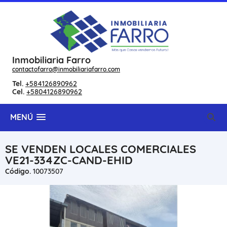
Inmobiliaria Farro
contactofarro@inmobiliariafarro.com
Tel.
+584126890962
Cel.
+5804126890962
MENÚ
SE VENDEN LOCALES COMERCIALES
VE21-334ZC-CAND-EHID
Código.
10073507