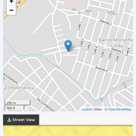
+
−
200 m
500 ft
Leaflet
| Wasi - ©
OpenStreetMap
Street View