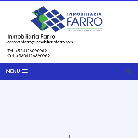
Inmobiliaria Farro
contactofarro@inmobiliariafarro.com
Tel.
+584126890962
Cel.
+5804126890962
MENÚ