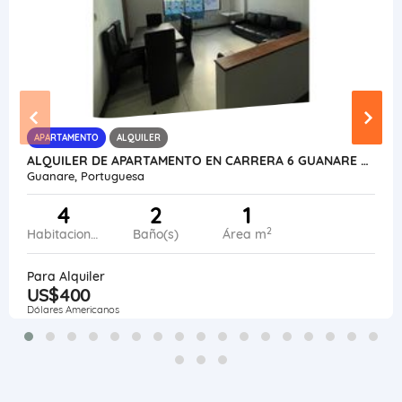
APARTAMENTO
ALQUILER
ALQUILER DE APARTAMENTO EN CARRERA 6 GUANARE VE21-245C-JFAK
Guanare, Portuguesa
4
2
1
2
Habitaciones
Baño(s)
Área m
Para Alquiler
US$400
Dólares Americanos