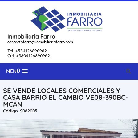
Inmobiliaria Farro
contactofarro@inmobiliariafarro.com
Tel.
+584126890962
Cel.
+5804126890962
MENÚ
SE VENDE LOCALES COMERCIALES Y
CASA BARRIO EL CAMBIO VE08-390BC-
MCAN
Código.
9082003