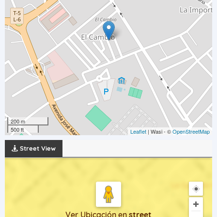
200 m
500 ft
Leaflet
| Wasi - ©
OpenStreetMap
Street View
Ver Ubicación
en
street