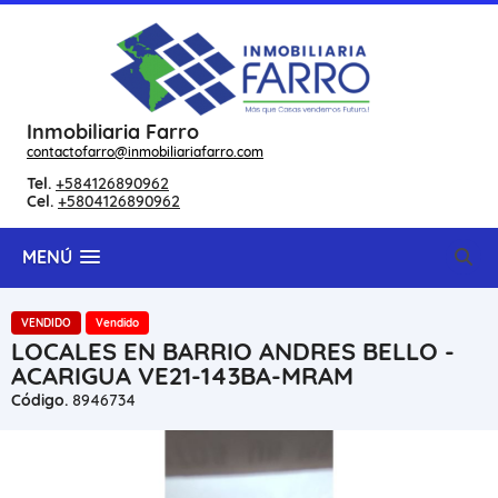
Inmobiliaria Farro
contactofarro@inmobiliariafarro.com
Tel.
+584126890962
Cel.
+5804126890962
MENÚ
VENDIDO
Vendido
LOCALES EN BARRIO ANDRES BELLO -
ACARIGUA VE21-143BA-MRAM
Código.
8946734