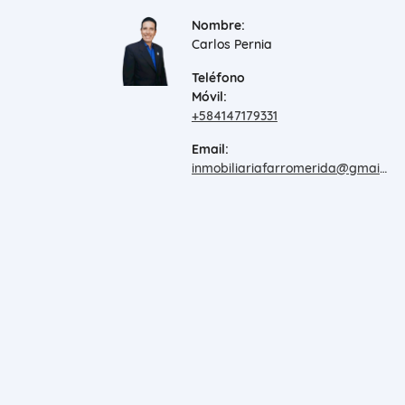
Nombre:
Carlos Pernia
Teléfono
Móvil:
+584147179331
Email:
inmobiliariafarromerida@gmail.com