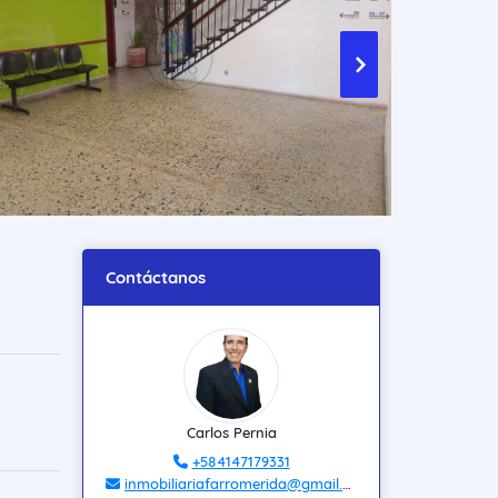
Contáctanos
Carlos Pernia
+584147179331
inmobiliariafarromerida@gmail.com