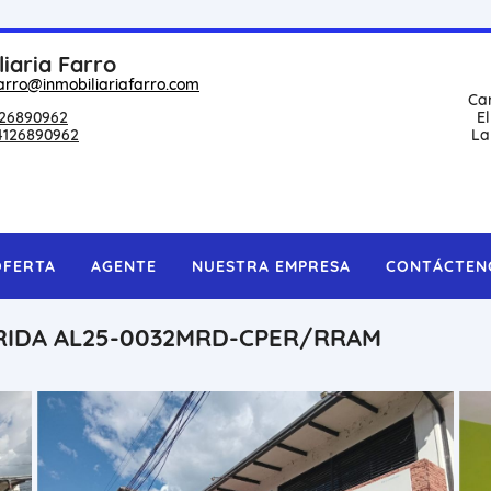
liaria Farro
arro@inmobiliariafarro.com
Ca
26890962
E
4126890962
La
OFERTA
AGENTE
NUESTRA EMPRESA
CONTÁCTEN
ERIDA AL25-0032MRD-CPER/RRAM