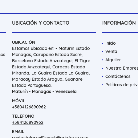
UBICACIÓN Y CONTACTO
INFORMACIÓN
UBICACIÓN
Inicio
Estamos ubicado en: - Maturin Estado
Venta
nos
Monagas, Carupano Estado Sucre,
Alquiler
Barcelona Estado Anzoategui, El Tigre
Estado Anzoategui, Caracas Estado
Nuestra Empre
Miranda, La Guaira Estado La Guaira,
Contáctenos
Maracay Estado Aragua, Guanare
Políticas de pri
Estado Portuguesa.
Maturín - Monagas - Venezuela
MÓVIL
+5804126890962
TELÉFONO
+584126890962
EMAIL
contactofarro@inmobiliariafarro.com