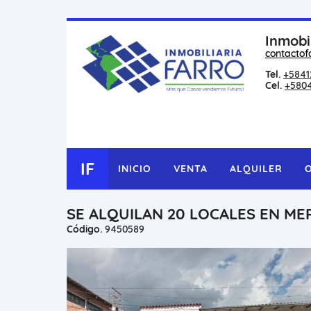
Inmobi
contactof
Tel.
+5841
Cel.
+580
IF
INICIO
VENTA
ALQUILER
SE ALQUILAN 20 LOCALES EN M
Código.
9450589