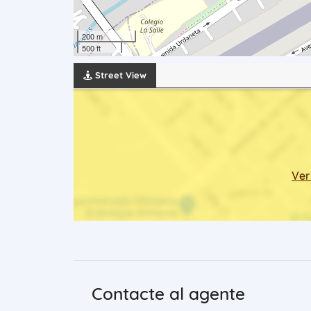
200 m
500 ft
Street View
Ver
Contacte al agente