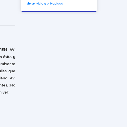
de servicio y privacidad
REM AV.
n éxito y
ambiente
lles que
lena Av.
tes. ¡No
ivel!