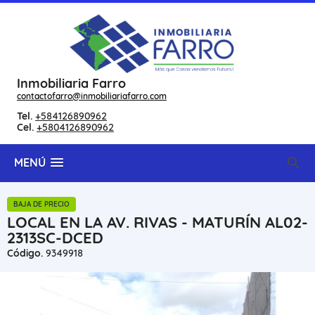
Inmobiliaria Farro
contactofarro@inmobiliariafarro.com
Tel.
+584126890962
Cel.
+5804126890962
MENÚ
BAJA DE PRECIO
LOCAL EN LA AV. RIVAS - MATURÍN AL02-
2313SC-DCED
Código.
9349918