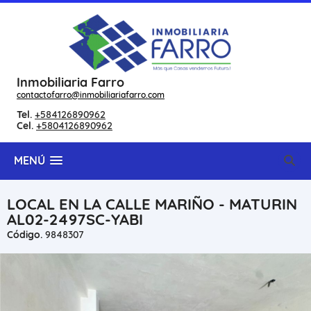
Inmobiliaria Farro
contactofarro@inmobiliariafarro.com
Tel.
+584126890962
Cel.
+5804126890962
MENÚ
LOCAL EN LA CALLE MARIÑO - MATURIN
AL02-2497SC-YABI
Código.
9848307