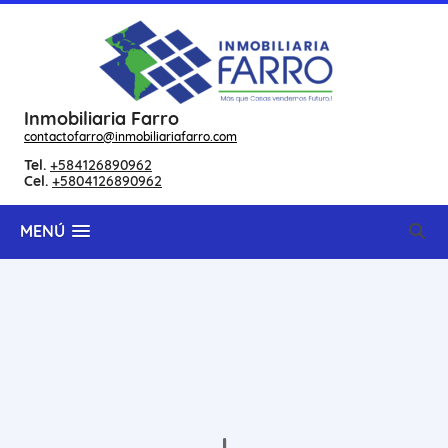
Inmobiliaria Farro
contactofarro@inmobiliariafarro.com
Tel.
+584126890962
Cel.
+5804126890962
MENÚ