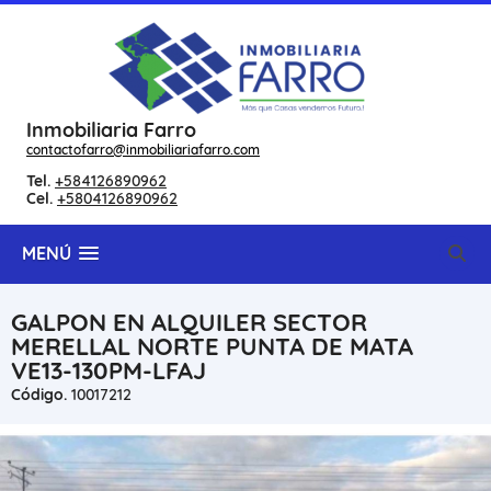
Inmobiliaria Farro
contactofarro@inmobiliariafarro.com
Tel.
+584126890962
Cel.
+5804126890962
MENÚ
GALPON EN ALQUILER SECTOR
MERELLAL NORTE PUNTA DE MATA
VE13-130PM-LFAJ
Código.
10017212