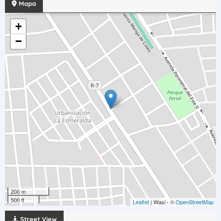
Mapa
+
−
200 m
500 ft
Leaflet
| Wasi - ©
OpenStreetMap
Street View