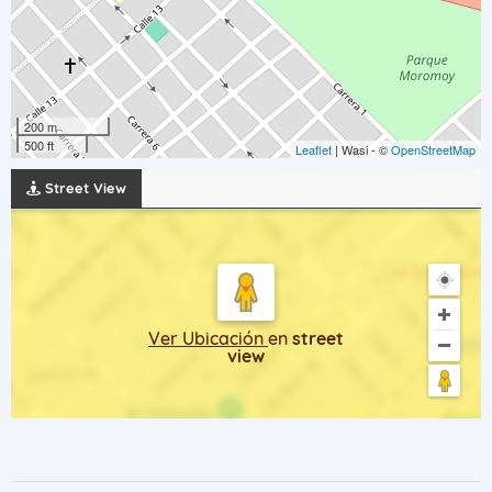
200 m
500 ft
Leaflet
| Wasi - ©
OpenStreetMap
Street View
Ver Ubicación
en
street
view