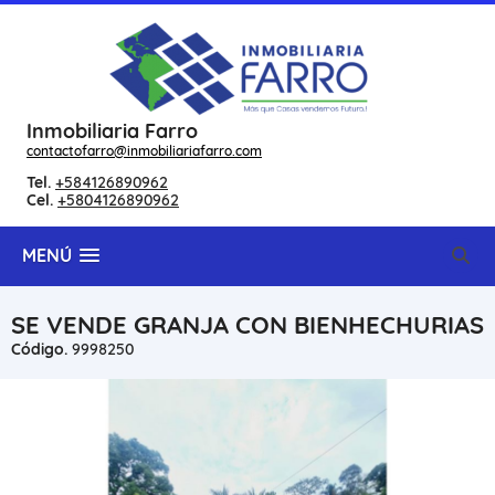
Inmobiliaria Farro
contactofarro@inmobiliariafarro.com
Tel.
+584126890962
Cel.
+5804126890962
MENÚ
SE VENDE GRANJA CON BIENHECHURIAS
Código.
9998250