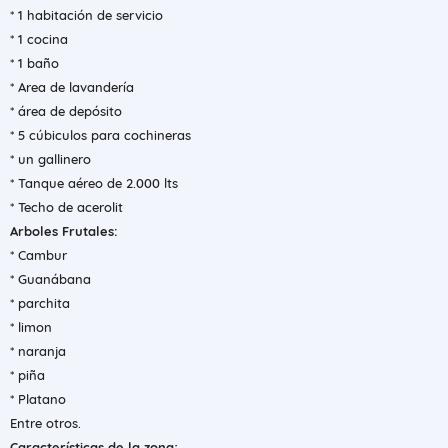
* 1 habitación de servicio
* 1 cocina
* 1 baño
* Area de lavandería
* área de depósito
* 5 cúbiculos para cochineras
* un gallinero
* Tanque aéreo de 2.000 lts
* Techo de acerolit
Arboles Frutales:
* Cambur
* Guanábana
* parchita
* limon
* naranja
* piña
* Platano
Entre otros.
Características de la zona;