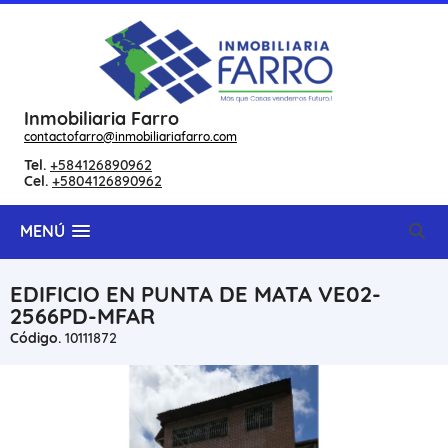
Inmobiliaria Farro
contactofarro@inmobiliariafarro.com
Tel.
+584126890962
Cel.
+5804126890962
MENÚ
EDIFICIO EN PUNTA DE MATA VE02-
2566PD-MFAR
Código.
10111872