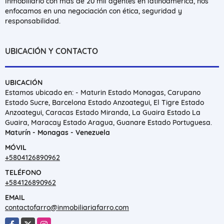
Inmobiliario con mas de 20 mil agentes en latinoamerica, nos
enfocamos en una negociación con ética, seguridad y
responsabilidad.
UBICACIÓN Y CONTACTO
UBICACIÓN
Estamos ubicado en: - Maturin Estado Monagas, Carupano
Estado Sucre, Barcelona Estado Anzoategui, El Tigre Estado
Anzoategui, Caracas Estado Miranda, La Guaira Estado La
Guaira, Maracay Estado Aragua, Guanare Estado Portuguesa.
Maturín - Monagas - Venezuela
MÓVIL
+5804126890962
TELÉFONO
+584126890962
EMAIL
contactofarro@inmobiliariafarro.com