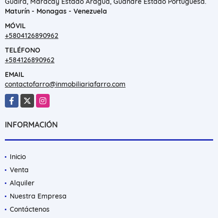
Guaira, Maracay Estado Aragua, Guanare Estado Portuguesa.
Maturín - Monagas - Venezuela
MÓVIL
+5804126890962
TELÉFONO
+584126890962
EMAIL
contactofarro@inmobiliariafarro.com
Facebook
X
Instagram
INFORMACIÓN
Inicio
Venta
Alquiler
Nuestra Empresa
Contáctenos