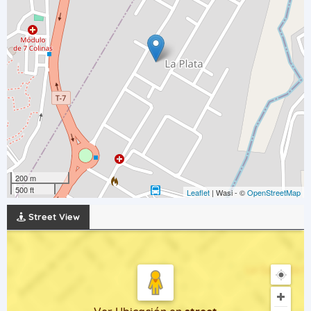
200 m
500 ft
Leaflet
| Wasi - ©
OpenStreetMap
Street View