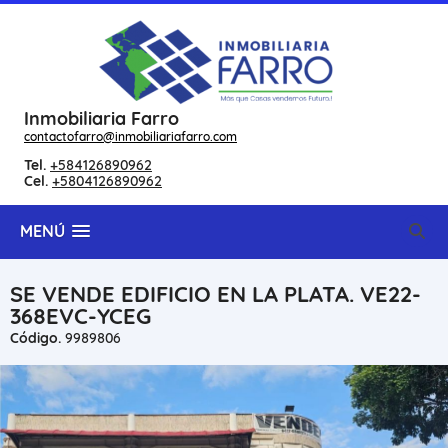
Inmobiliaria Farro
contactofarro@inmobiliariafarro.com
Tel.
+584126890962
Cel.
+5804126890962
MENÚ
SE VENDE EDIFICIO EN LA PLATA. VE22-
368EVC-YCEG
Código.
9989806