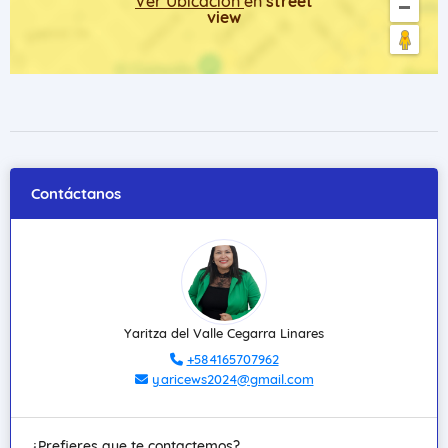
Ver Ubicación
en
street
view
Contáctanos
Yaritza del Valle Cegarra Linares
+584165707962
yaricews2024@gmail.com
¿Prefieres que te contactemos?