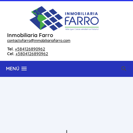
Inmobiliaria Farro
contactofarro@inmobiliariafarro.com
Tel.
+584126890962
Cel.
+5804126890962
MENÚ