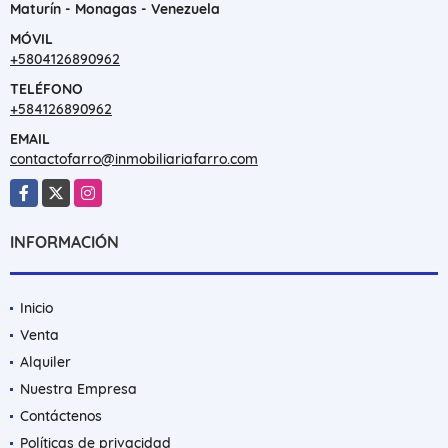
Guaira, Maracay Estado Aragua, Guanare Estado Portuguesa.
Maturín - Monagas - Venezuela
MÓVIL
+5804126890962
TELÉFONO
+584126890962
EMAIL
contactofarro@inmobiliariafarro.com
Facebook
X
Instagram
INFORMACIÓN
Inicio
Venta
Alquiler
Nuestra Empresa
Contáctenos