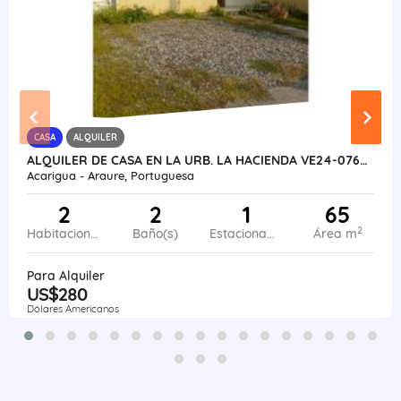
CASA
ALQUILER
ALQUILER DE CASA EN LA URB. LA HACIENDA VE24-076LH-KPIÑ-SCIA
Acarigua - Araure, Portuguesa
2
2
1
65
2
Habitaciones
Baño(s)
Estacionamiento
Área m
Para Alquiler
US$280
Dólares Americanos