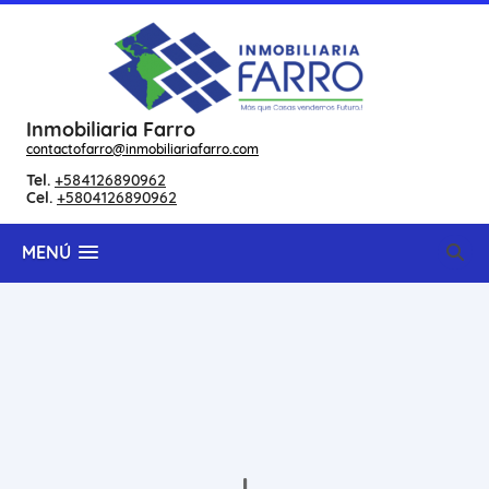
Inmobiliaria Farro
contactofarro@inmobiliariafarro.com
Tel.
+584126890962
Cel.
+5804126890962
MENÚ