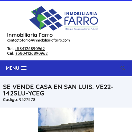
Inmobiliaria Farro
contactofarro@inmobiliariafarro.com
Tel.
+584126890962
Cel.
+5804126890962
MENÚ
SE VENDE CASA EN SAN LUIS. VE22-
142SLU-YCEG
Código.
9327578