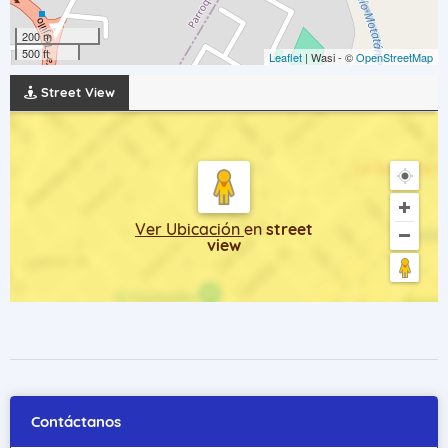
200 m
500 ft
Leaflet
| Wasi - ©
OpenStreetMap
Street View
Ver Ubicación
en
street
view
Contáctanos