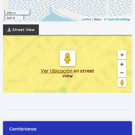
200 m
500 ft
Leaflet
| Wasi - ©
OpenStreetMap
Street View
Ver Ubicación
en
street
view
Contáctanos