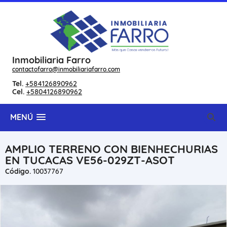
Inmobiliaria Farro
contactofarro@inmobiliariafarro.com
Tel.
+584126890962
Cel.
+5804126890962
MENÚ
AMPLIO TERRENO CON BIENHECHURIAS
EN TUCACAS VE56-029ZT-ASOT
Código.
10037767