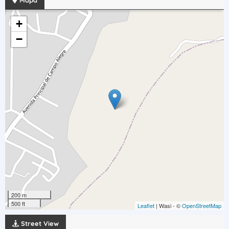
Mapa
+
−
200 m
500 ft
Leaflet
| Wasi - ©
OpenStreetMap
Street View