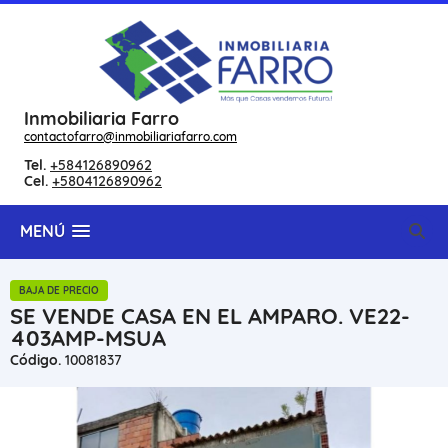
Inmobiliaria Farro
contactofarro@inmobiliariafarro.com
Tel.
+584126890962
Cel.
+5804126890962
MENÚ
BAJA DE PRECIO
SE VENDE CASA EN EL AMPARO. VE22-
403AMP-MSUA
Código.
10081837