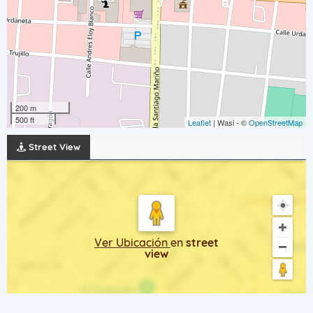
200 m
500 ft
Leaflet
| Wasi - ©
OpenStreetMap
Street View
Ver Ubicación
en
street
view