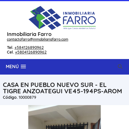
Inmobiliaria Farro
contactofarro@inmobiliariafarro.com
Tel.
+584126890962
Cel.
+5804126890962
MENÚ
CASA EN PUEBLO NUEVO SUR - EL
TIGRE ANZOATEGUI VE45-194PS-AROM
Código.
10000879