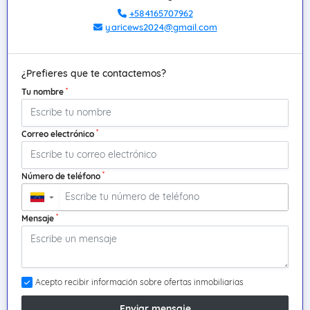
+584165707962
yaricews2024@gmail.com
¿Prefieres que te contactemos?
*
Tu nombre
*
Correo electrónico
*
Número de teléfono
▼
*
Mensaje
Acepto recibir información sobre ofertas inmobiliarias
Enviar mensaje