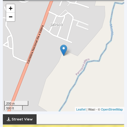
+
−
200 m
500 ft
Leaflet
| Wasi - ©
OpenStreetMap
Street View