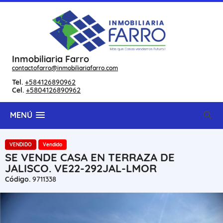
Inmobiliaria Farro
contactofarro@inmobiliariafarro.com
Tel.
+584126890962
Cel.
+5804126890962
MENÚ
VENDIDO
Vendido
SE VENDE CASA EN TERRAZA DE
JALISCO. VE22-292JAL-LMOR
Código.
9711338