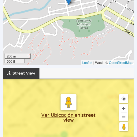
200 m
500 ft
Leaflet
| Wasi - ©
OpenStreetMap
Street View
Ver Ubicación
en
street
view