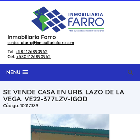
Inmobiliaria Farro
contactofarro@inmobiliariafarro.com
Tel.
+584126890962
Cel.
+5804126890962
MENÚ
SE VENDE CASA EN URB. LAZO DE LA
VEGA. VE22-377LZV-IGOD
Código.
10017389