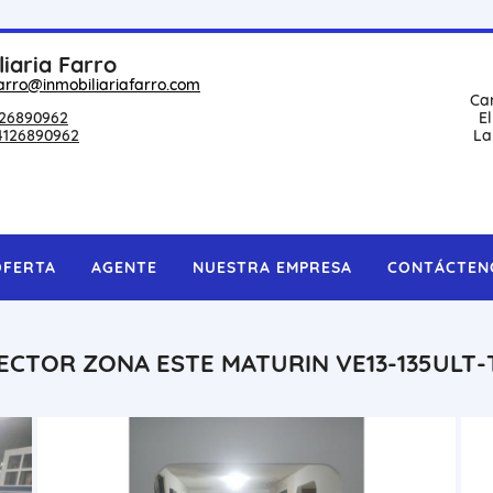
liaria Farro
arro@inmobiliariafarro.com
Ca
26890962
E
4126890962
La
OFERTA
AGENTE
NUESTRA EMPRESA
CONTÁCTEN
SECTOR ZONA ESTE MATURIN VE13-135ULT