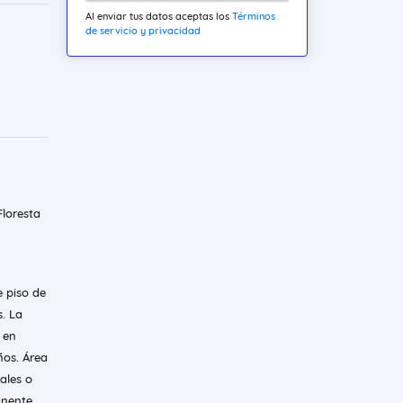
Al enviar tus datos aceptas los
Términos
de servicio y privacidad
Floresta
 piso de
. La
 en
ños. Área
ales o
anente.