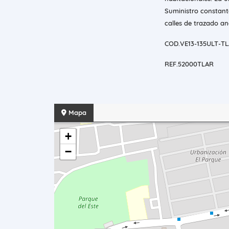
Suministro constant
calles de trazado an
COD.VE13-135ULT-T
REF.52000TLAR
Mapa
+
−