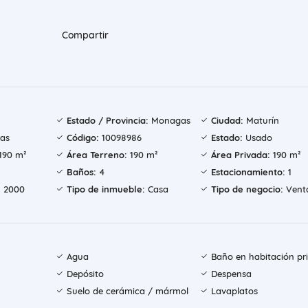
Compartir
Estado / Provincia:
Monagas
Ciudad:
Maturín
ias
Código:
10098986
Estado:
Usado
190 m²
Área Terreno:
190 m²
Área Privada:
190 m²
Baños:
4
Estacionamiento:
1
:
2000
Tipo de inmueble:
Casa
Tipo de negocio:
Vent
Agua
Baño en habitación pri
Depósito
Despensa
Suelo de cerámica / mármol
Lavaplatos