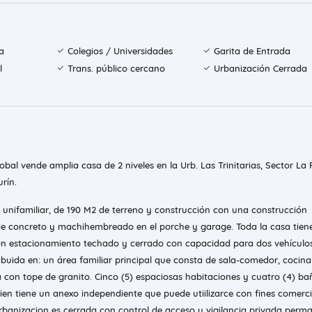
a
Colegios / Universidades
Garita de Entrada
l
Trans. público cercano
Urbanización Cerrada
lobal vende amplia casa de 2 niveles en la Urb. Las Trinitarias, Sector La 
rín.
 unifamiliar, de 190 M2 de terreno y construcción con una construcción
 de concreto y machihembreado en el porche y garage. Toda la casa tiene
n estacionamiento techado y cerrado con capacidad para dos vehículos
ibuida en: un área familiar principal que consta de sala-comedor, cocina
 con tope de granito. Cinco (5) espaciosas habitaciones y cuatro (4) ba
en tiene un anexo independiente que puede utiilizarce con fines comerci
urbanizacion es cerrada con control de acceso y vigilancia privada perm