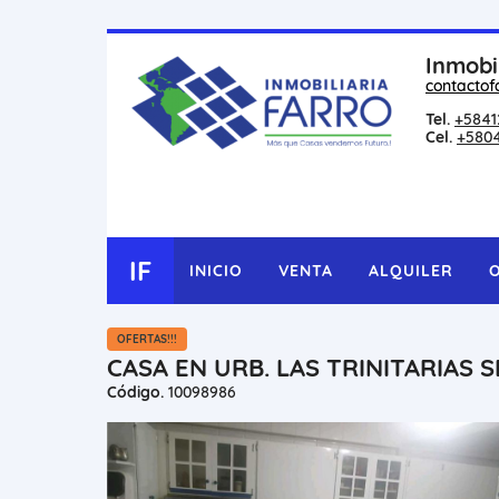
Inmobi
contactof
Tel.
+5841
Cel.
+580
IF
INICIO
VENTA
ALQUILER
OFERTAS!!!
CASA EN URB. LAS TRINITARIAS 
Código.
10098986