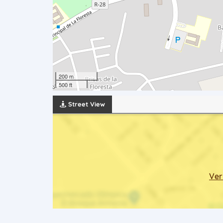
200 m
500 ft
Street View
Ver