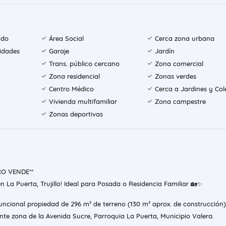
ado
Área Social
Cerca zona urbana
sidades
Garaje
Jardín
Trans. público cercano
Zona comercial
Zona residencial
Zonas verdes
Centro Médico
Cerca a Jardines y Col
Vivienda multifamiliar
Zona campestre
Zonas deportivas
RO VENDE**
 La Puerta, Trujillo! Ideal para Posada o Residencia Familiar 🏡✨
uncional propiedad de 296 m² de terreno (130 m² aprox. de construcción)
nte zona de la Avenida Sucre, Parroquia La Puerta, Municipio Valera.