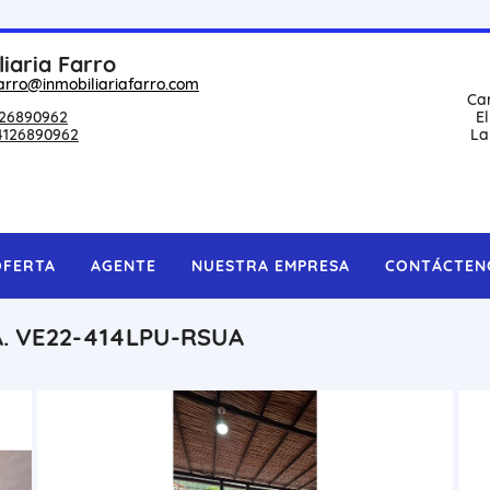
liaria Farro
arro@inmobiliariafarro.com
Ca
26890962
E
4126890962
La
OFERTA
AGENTE
NUESTRA EMPRESA
CONTÁCTEN
. VE22-414LPU-RSUA