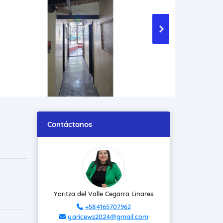
Contáctanos
Yaritza del Valle Cegarra Linares
+584165707962
yaricews2024@gmail.com