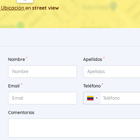
 Ubicación
en
street view
*
*
Nombre
Apellidos
*
*
Email
Teléfono
▼
Comentarios