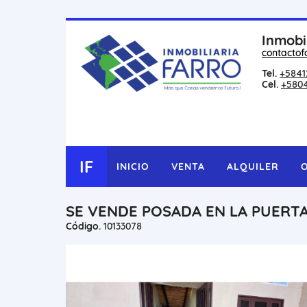
Inmobi
contactof
Tel.
+5841
Cel.
+580
IF
INICIO
VENTA
ALQUILER
SE VENDE POSADA EN LA PUERTA
Código.
10133078