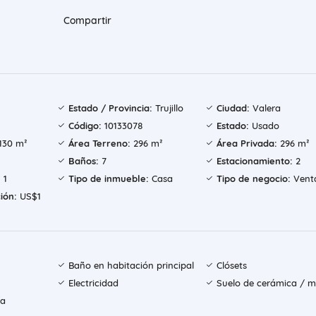
Compartir
Estado / Provincia:
Trujillo
Ciudad:
Valera
Código:
10133078
Estado:
Usado
130 m²
Área Terreno:
296 m²
Área Privada:
296 m²
Baños:
7
Estacionamiento:
2
:
1
Tipo de inmueble:
Casa
Tipo de negocio:
Vent
ión:
US$1
Baño en habitación principal
Clósets
Electricidad
Suelo de cerámica / 
ía