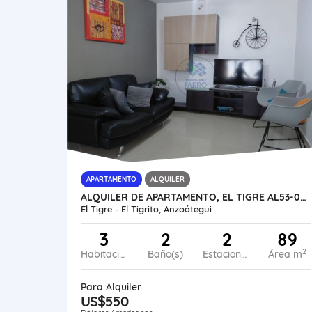
APARTAMENTO
ALQUILER
ALQUILER DE APARTAMENTO, EL TIGRE AL53-0045-SMED
El Tigre - El Tigrito, Anzoátegui
3
2
2
89
2
Habitaciones
Baño(s)
Estacionamiento
Área m
Para Alquiler
US$550