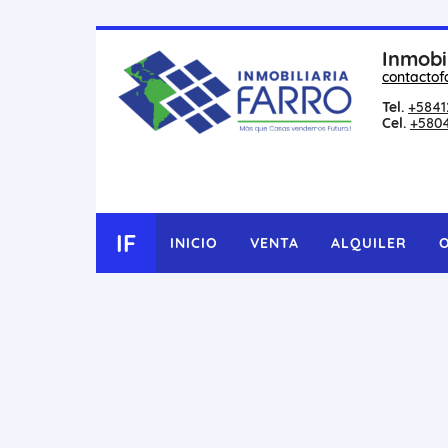
Inmobi
contactof
Tel.
+5841
Cel.
+580
IF
INICIO
VENTA
ALQUILER