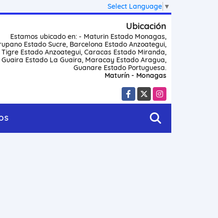
Select Language
▼
Ubicación
Estamos ubicado en: - Maturin Estado Monagas,
rupano Estado Sucre, Barcelona Estado Anzoategui,
l Tigre Estado Anzoategui, Caracas Estado Miranda,
 Guaira Estado La Guaira, Maracay Estado Aragua,
Guanare Estado Portuguesa.
Maturín - Monagas
Facebook
X
Instagram
OS