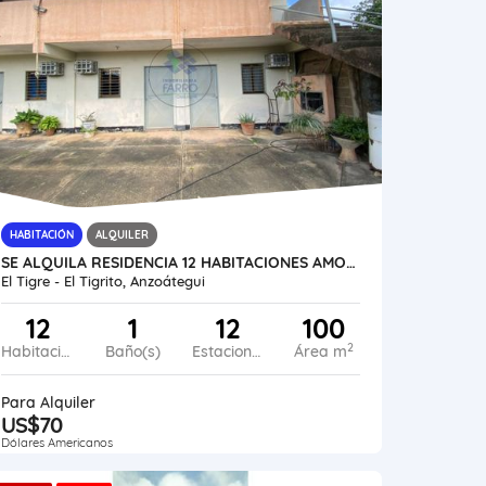
HABITACIÓN
ALQUILER
SE ALQUILA RESIDENCIA 12 HABITACIONES AMOBLADAS VE45-212ET-JFUE-NGAR
El Tigre - El Tigrito, Anzoátegui
12
1
12
100
2
Habitaciones
Baño(s)
Estacionamiento
Área m
Para Alquiler
US$70
Dólares Americanos