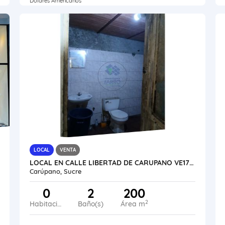
Dólares Americanos
LOCAL
VENTA
LOCAL EN CALLE LIBERTAD DE CARUPANO VE17-157CPNO-OVEL
Carúpano, Sucre
0
2
200
2
Habitaciones
Baño(s)
Área m