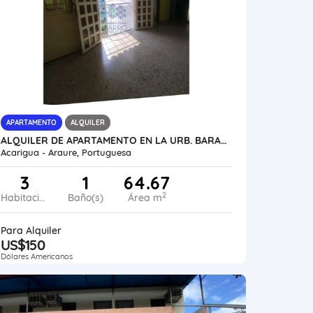
APARTAMENTO
ALQUILER
ALQUILER DE APARTAMENTO EN LA URB. BARAURE VE24-028UB-CHER
Acarigua - Araure, Portuguesa
3
1
64.67
2
Habitaciones
Baño(s)
Área m
Para Alquiler
US$150
Dólares Americanos