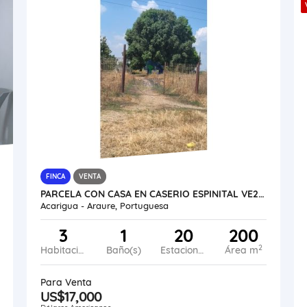
FINCA
VENTA
PARCELA CON CASA EN CASERIO ESPINITAL VE24-046CE-MRAM
Acarigua - Araure, Portuguesa
3
1
20
200
2
Habitaciones
Baño(s)
Estacionamiento
Área m
Para Venta
US$17,000