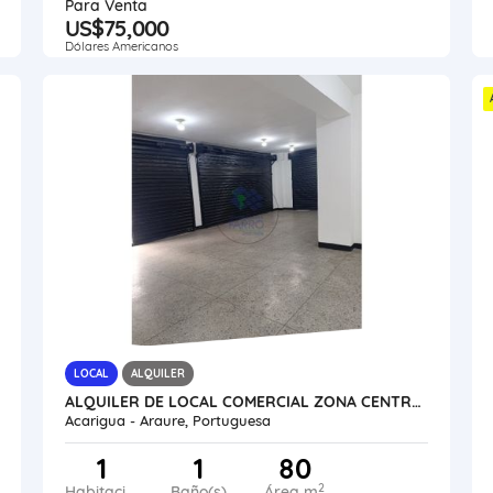
Para Venta
US$75,000
Dólares Americanos
LOCAL
ALQUILER
ALQUILER DE LOCAL COMERCIAL ZONA CENTRO AV 34 VE24-039ZC-OMED-GGUE
Acarigua - Araure, Portuguesa
1
1
80
2
Habitaciones
Baño(s)
Área m