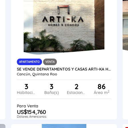
APARTAMENTO
VENTA
SE VENDE DEPARTAMENTOS Y CASAS ARTI-KA HOMES CANCÚN VE02-140MX-CO
Cancún, Quintana Roo
3
3
2
86
2
Habitaciones
Baño(s)
Estacionamiento
Área m
Para Venta
US$154,760
Dólares Americanos