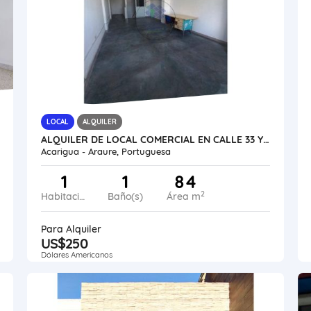
LOCAL
ALQUILER
ALQUILER DE LOCAL COMERCIAL EN CALLE 33 Y AV. 35 VE24-045CA-CMEJ
Acarigua - Araure, Portuguesa
1
1
84
2
Habitaciones
Baño(s)
Área m
Para Alquiler
US$250
Dólares Americanos