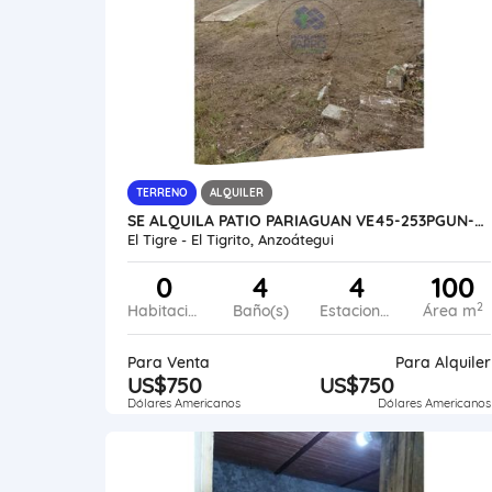
TERRENO
ALQUILER
SE ALQUILA PATIO PARIAGUAN VE45-253PGUN-JHER
El Tigre - El Tigrito, Anzoátegui
0
4
4
100
2
Habitaciones
Baño(s)
Estacionamiento
Área m
Para Venta
Para Alquiler
US$750
US$750
Dólares Americanos
Dólares Americanos