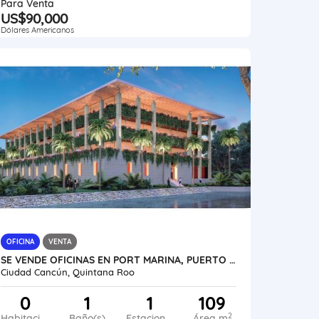
Para Venta
US$90,000
Dólares Americanos
OFICINA
VENTA
SE VENDE OFICINAS EN PORT MARINA, PUERTO CANCUN MÉXICO VE02-134MEX-CO
Ciudad Cancún, Quintana Roo
0
1
1
109
2
Habitaciones
Baño(s)
Estacionamiento
Área m