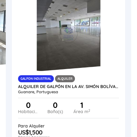
GALPON INDUSTRIAL
ALQUILER
ALQUILER DE GALPÓN EN LA AV. SIMÓN BOLÍVAR GUANARE VE21-228SB-JFAK
Guanare, Portuguesa
0
0
1
2
Habitaciones
Baño(s)
Área m
Para Alquiler
US$1,500