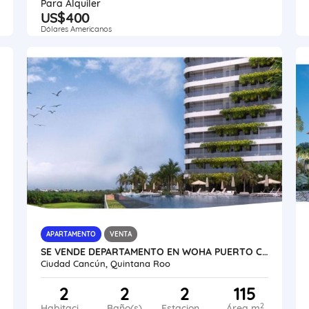
Para Alquiler
US$400
Dólares Americanos
APARTAMENTO
VENTA
SE VENDE DEPARTAMENTO EN WOHA PUERTO CANCUN MÉXICO VE02-086MEX-CO
Ciudad Cancún, Quintana Roo
2
2
2
115
2
Habitaciones
Baño(s)
Estacionamiento
Área m