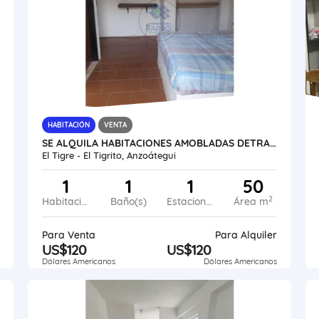
HABITACIÓN
VENTA
SE ALQUILA HABITACIONES AMOBLADAS DETRAS UNIMALL VE45-247ET-NGAR
El Tigre - El Tigrito, Anzoátegui
1
1
1
50
2
Habitaciones
Baño(s)
Estacionamiento
Área m
Para Venta
Para Alquiler
US$120
US$120
Dólares Americanos
Dólares Americanos