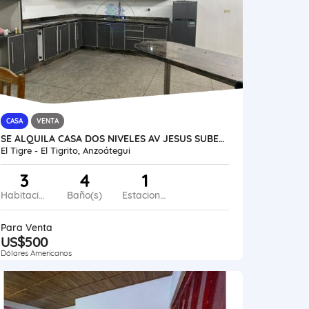
CASA
VENTA
SE ALQUILA CASA DOS NIVELES AV JESUS SUBERO VE45-246ET-LGUE
El Tigre - El Tigrito, Anzoátegui
3
4
1
Habitaciones
Baño(s)
Estacionamiento
Para Venta
US$500
Dólares Americanos