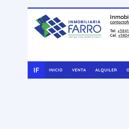
Inmobi
contactof
Tel.
+5841
Cel.
+580
IF
INICIO
VENTA
ALQUILER