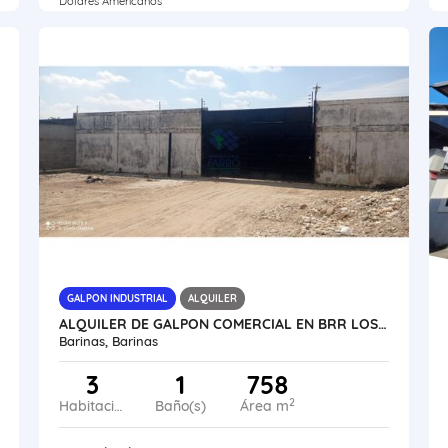
Dólares Americanos
GALPON INDUSTRIAL
ALQUILER
ALQUILER DE GALPON COMERCIAL EN BRR LOS AMIGOS VE16-024AB-ANUÑ
Barinas, Barinas
3
1
758
2
Habitaciones
Baño(s)
Área m