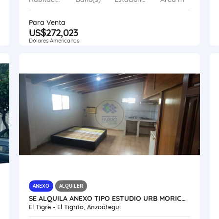
Para Venta
US$272,023
Dólares Americanos
ANEXO
ALQUILER
SE ALQUILA ANEXO TIPO ESTUDIO URB MORICHAL VE45-217ET-HPER
El Tigre - El Tigrito, Anzoátegui