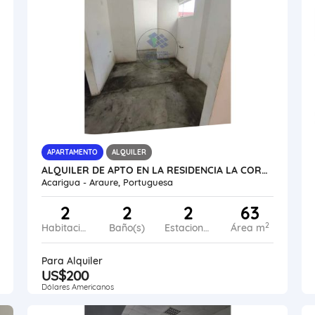
APARTAMENTO
ALQUILER
ALQUILER DE APTO EN LA RESIDENCIA LA CORTEZA VE24-003LC-MRAM
Acarigua - Araure, Portuguesa
2
2
2
63
2
Habitaciones
Baño(s)
Estacionamiento
Área m
Para Alquiler
US$200
Dólares Americanos