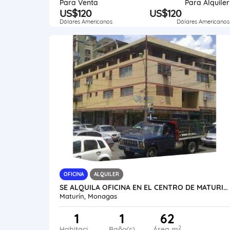
Para Venta
Para Alquiler
US$120
US$120
Dólares Americanos
Dólares Americanos
OFICINA
ALQUILER
SE ALQUILA OFICINA EN EL CENTRO DE MATURIN AL02-1000SC-SSIL
Maturín, Monagas
1
1
62
2
Habitaciones
Baño(s)
Área m