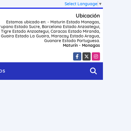
Select Language
▼
Ubicación
Estamos ubicado en: - Maturin Estado Monagas,
rupano Estado Sucre, Barcelona Estado Anzoategui,
l Tigre Estado Anzoategui, Caracas Estado Miranda,
 Guaira Estado La Guaira, Maracay Estado Aragua,
Guanare Estado Portuguesa.
Maturín - Monagas
Facebook
X
Instagram
OS