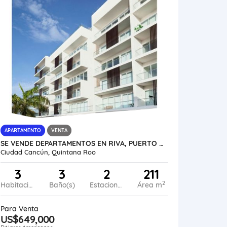
APARTAMENTO
VENTA
SE VENDE DEPARTAMENTOS EN RIVA, PUERTO CANCUN MÉXICO VE02-110MEX-CO
Ciudad Cancún, Quintana Roo
3
3
2
211
2
Habitaciones
Baño(s)
Estacionamiento
Área m
Para Venta
US$649,000