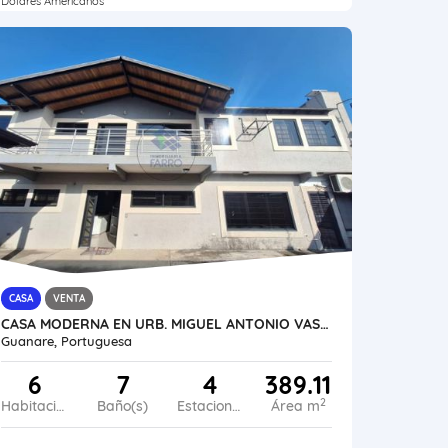
Dólares Americanos
CASA
VENTA
CASA MODERNA EN URB. MIGUEL ANTONIO VASQUEZ VE21-286MV-CDIA-JSAN-CAND
Guanare, Portuguesa
6
7
4
389.11
2
Habitaciones
Baño(s)
Estacionamiento
Área m