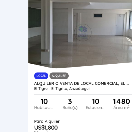
LOCAL
ALQUILER
ALQUILER O VENTA DE LOCAL COMERCIAL, EL TIGRE AL53-0053-NBOL-DVTRI
El Tigre - El Tigrito, Anzoátegui
10
3
10
1480
2
Habitaciones
Baño(s)
Estacionamiento
Área m
Para Alquiler
US$1,800