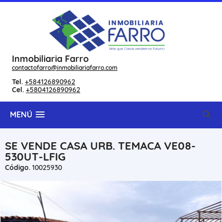
Inmobiliaria Farro
contactofarro@inmobiliariafarro.com
Tel.
+584126890962
Cel.
+5804126890962
MENÚ
SE VENDE CASA URB. TEMACA VE08-
530UT-LFIG
Código.
10025930