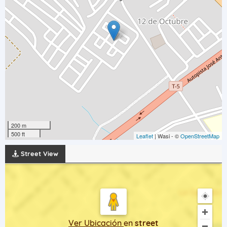
200 m
500 ft
Leaflet
| Wasi - ©
OpenStreetMap
Street View
Ver Ubicación
en
street