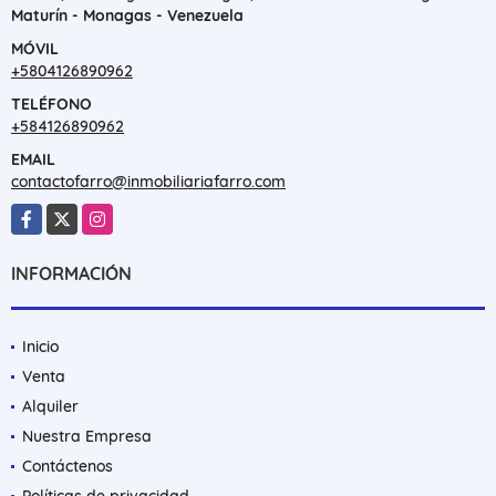
Maturín - Monagas - Venezuela
MÓVIL
+5804126890962
TELÉFONO
+584126890962
EMAIL
contactofarro@inmobiliariafarro.com
Facebook
X
Instagram
INFORMACIÓN
Inicio
Venta
Alquiler
Nuestra Empresa
Contáctenos
Políticas de privacidad