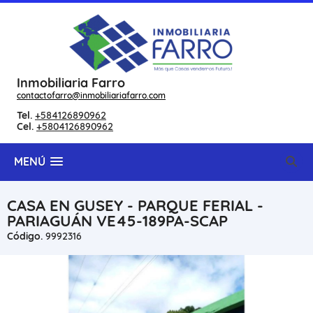
Inmobiliaria Farro
contactofarro@inmobiliariafarro.com
Tel.
+584126890962
Cel.
+5804126890962
MENÚ
CASA EN GUSEY - PARQUE FERIAL -
PARIAGUÁN VE45-189PA-SCAP
Código.
9992316